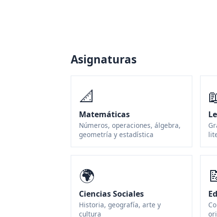
Asignaturas
📐

Matemáticas
Le
Números, operaciones, álgebra,
Gr
geometría y estadística
li
🌍

Ciencias Sociales
Ed
Historia, geografía, arte y
Co
cultura
or