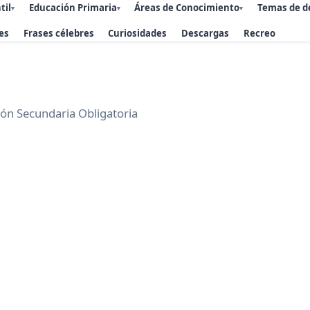
til
Educación Primaria
Áreas de Conocimiento
Temas de d
▾
▾
▾
es
Frases célebres
Curiosidades
Descargas
Recreo
ión Secundaria Obligatoria