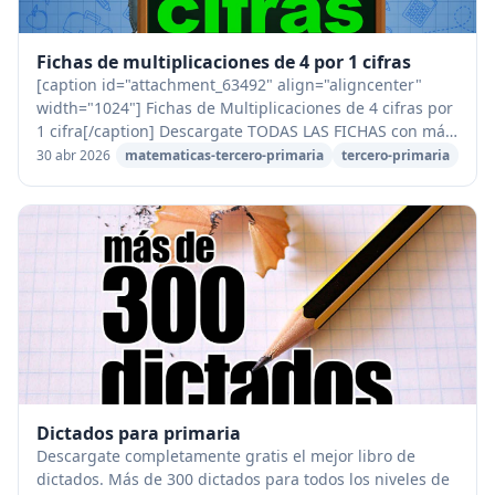
Fichas de multiplicaciones de 4 por 1 cifras
[caption id="attachment_63492" align="aligncenter"
width="1024"] Fichas de Multiplicaciones de 4 cifras por
1 cifra[/caption] Descargate TODAS LAS FICHAS con más
de 210 multiplicaciones de 4 cifras po...
30 abr 2026
matematicas-tercero-primaria
tercero-primaria
Dictados para primaria
Descargate completamente gratis el mejor libro de
dictados. Más de 300 dictados para todos los niveles de