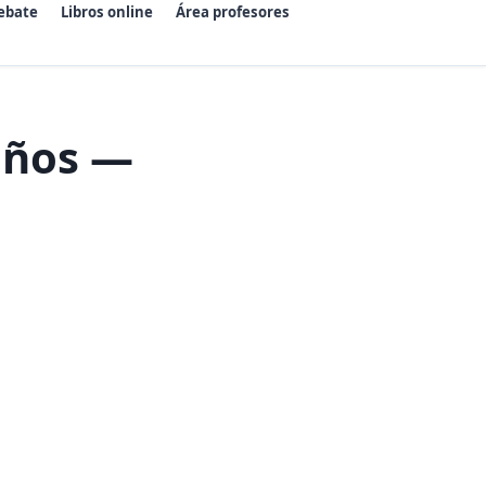
ebate
Libros online
Área profesores
años —