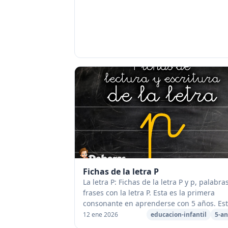
Fichas de la letra P
La letra P: Fichas de la letra P y p, palabra
frases con la letra P. Esta es la primera
consonante en aprenderse con 5 años. Es
material está pensado especificamente pa
12 ene 2026
educacion-infantil
5-an
los procesos de grafomot...