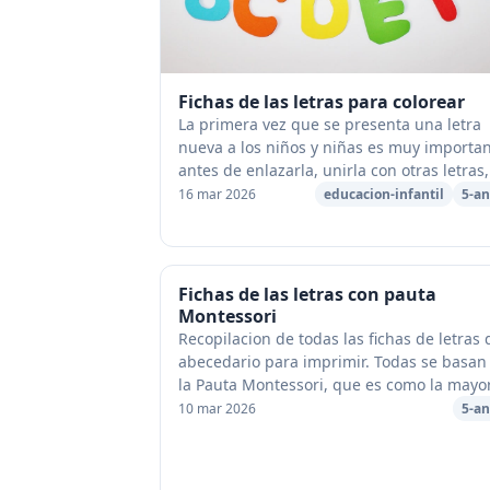
Fichas de las letras para colorear
La primera vez que se presenta una letra
nueva a los niños y niñas es muy importan
antes de enlazarla, unirla con otras letras,
leerla o repasarla en una pauta montssori
16 mar 2026
educacion-infantil
5-an
cuadricula, que conozcan ...
Fichas de las letras con pauta
Montessori
Recopilacion de todas las fichas de letras 
abecedario para imprimir. Todas se basan
la Pauta Montessori, que es como la mayo
parte de los niños empiezan a leer y escrib
10 mar 2026
5-an
Fichas lectoescritur...