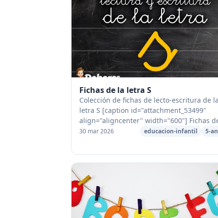
Fichas de la letra S
Colección de fichas de lecto-escritura de l
letra S [caption id="attachment_53499"
align="aligncenter" width="600"] Fichas d
lectura y escritura de la letra S[/caption]
30 mar 2026
educacion-infantil
5-an
Ficha de lectura de palabras ...