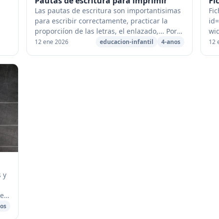
Pautas de escritura para imprimir
Fi
Las pautas de escritura son importantisimas
Fic
para escribir correctamente, practicar la
id
proporciíon de las letras, el enlazado,... Por
wid
esto hemos creado una clección de fichas en
de 
12 ene 2026
educacion-infantil
4-anos
12 
PDF para imprimir con l...
id=
s y
te
ra
os