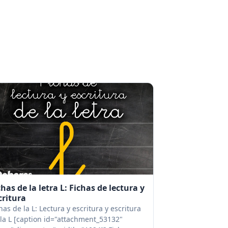
chas de la letra L: Fichas de lectura y
critura
has de la L: Lectura y escritura y escritura
la L [caption id="attachment_53132"