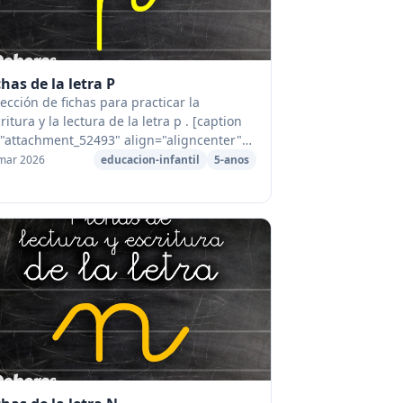
chas de la letra P
ección de fichas para practicar la
ritura y la lectura de la letra p . [caption
="attachment_52493" align="aligncenter"
th="600"] Fichas de la letra p[/caption]
mar 2026
educacion-infantil
5-anos
ficadas en un solo archiv...