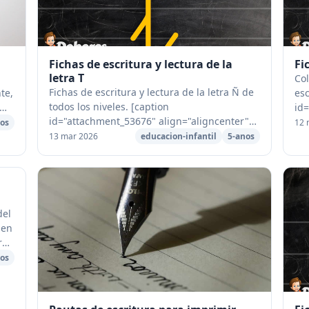
Fichas de escritura y lectura de la
Fi
letra T
Col
Fichas de escritura y lectura de la letra Ñ de
te,
esc
todos los niveles. [caption
id
id="attachment_53676" align="aligncenter"
 o
wid
os
12 
width="1024"] Fichas de lectura y escritura
Uni
13 mar 2026
educacion-infantil
5-anos
de la letra T[/caption] [caption id="a...
del
 en
r
ir.
os