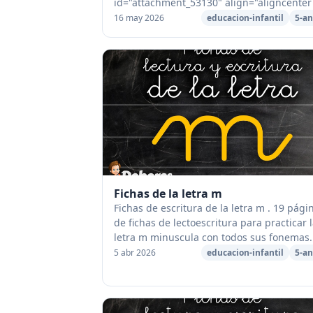
id="attachment_53130" align="aligncenter
width="1024"] Ficha para colorear de la le
16 may 2026
educacion-infantil
5-an
J[/caption] [caption id="attachment...
Fichas de la letra m
Fichas de escritura de la letra m . 19 pági
de fichas de lectoescritura para practicar 
letra m minuscula con todos sus fonemas.
Juntas en unúnico archivo PDF todas las
5 abr 2026
educacion-infantil
5-an
fichas para imprimir las p...