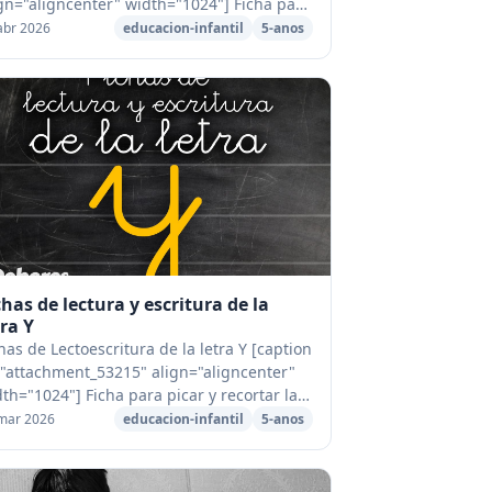
gn="aligncenter" width="1024"] Ficha para
orear de la letra L[/caption] [caption
abr 2026
educacion-infantil
5-anos
"attachment_53199" alig...
chas de lectura y escritura de la
tra Y
has de Lectoescritura de la letra Y [caption
="attachment_53215" align="aligncenter"
th="1024"] Ficha para picar y recortar la
ra Y[/caption] [caption
mar 2026
educacion-infantil
5-anos
"attachment_53148" align="aligncent...