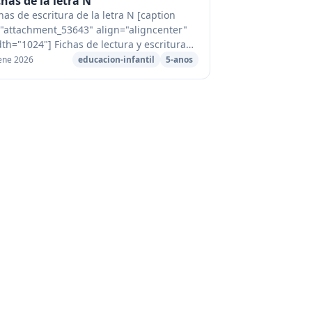
chas de la letra N
has de escritura de la letra N [caption
="attachment_53643" align="aligncenter"
th="1024"] Fichas de lectura y escritura
la letra N[/caption] [caption
ene 2026
educacion-infantil
5-anos
"attachment_53202" align="aligncent...