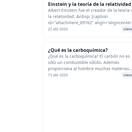
Einstein y la teoría de la relatividad
Albert Einstein fue el creador de la teoría
la relatividad. &nbsp; [caption
id="attachment_69762" align="aligncenter
width="552"] Einstein[/caption] Ha sido u
22 abr 2026
cien
de los sabios más notables de todos...
¿Qué es la carboquímica?
¿Qué es la carboquímica? El carbón no es
sólo un combustible sólido. Además
proporciona al hombre muchas materias
primas. Con ellas se pueden fabricar abon
15 abr 2026
cien
perfumes, tejidos, lejías, plásticos, etc...