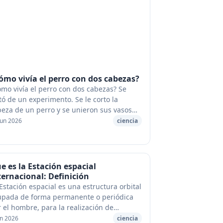
ómo vivía el perro con dos cabezas?
mo vivía el perro con dos cabezas? Se
tó de un experimento. Se le corto la
eza de un perro y se unieron sus vasos
nguíneos a los de otro perro. De manera
jun 2026
ciencia
 esas dos cabezas sólo tenían un...
e es la Estación espacial
ternacional: Definición
Estación espacial es una estructura orbital
upada de forma permanente o periódica
 el hombre, para la realización de
udios de astronomía, física, química o
un 2026
ciencia