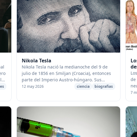
Nikola Tesla
Lo
de
ual
Nikola Tesla nació la medianoche del 9 de
Lo
ero
julio de 1856 en Smiljan (Croacia), entonces
de 
los
parte del Imperio Austro-húngaro. Sus
neu
padres eran serbios y su padre fue un pastor
des
12 may 2026
ciencia
biografias
ele
de la Iglesia serbia ortodoxa....
7 m
fun