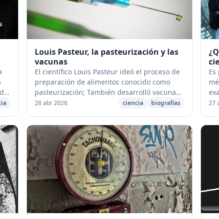
Louis Pasteur, la pasteurización y las
¿Q
vacunas
ci
a
El científico Louis Pasteur ideó el proceso de
Es 
a
preparación de alimentos conocido como
mét
 de
pasteurización; También desarrolló vacunas
exa
contra el ántrax y la rabia. Hoy vamos a hacer
man
cia
28 abr 2026
ciencia
biografias
27 
un recorrido por la vida...
cie
may