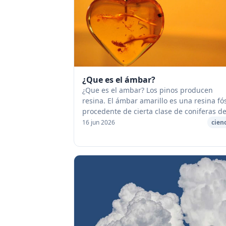
¿Que es el ámbar?
¿Que es el ambar? Los pinos producen
resina. El ámbar amarillo es una resina fós
procedente de cierta clase de coniferas d
las selvas prehistóricas. Abunda en las
16 jun 2026
cien
arenas de las playas del Báltico; ...