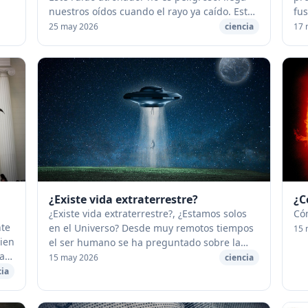
nuestros oídos cuando el rayo ya caído. Esto
fu
no es el ruido producido por el rayo o el
int
25 may 2026
ciencia
17 
relámpago. La descarga d...
est
¿Existe vida extraterrestre?
¿C
¿Existe vida extraterrestre?, ¿Estamos solos
Cóm
nte
en el Universo? Desde muy remotos tiempos
15 
uien
el ser humano se ha preguntado sobre la
al.
posibilidad de que exista vida inteligente en
15 may 2026
ciencia
ara
otros mundos. La mayor part...
cia