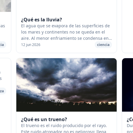
bio
¿Qué es la lluvia?
ias
El agua que se evapora de las superficies de
los mares y continentes no se queda en el
aire. Al menor enfriamiento se condensa en
nubes que caen seguidamente en forma de
cia
12 jun 2026
ciencia
on
gotas de lluvia. [caption id="...
a
s
eza
¿Qué es un trueno?
¿C
El trueno es el ruido producido por el rayo.
Dur
Este ruido atronador no es peligroso: llega
pr