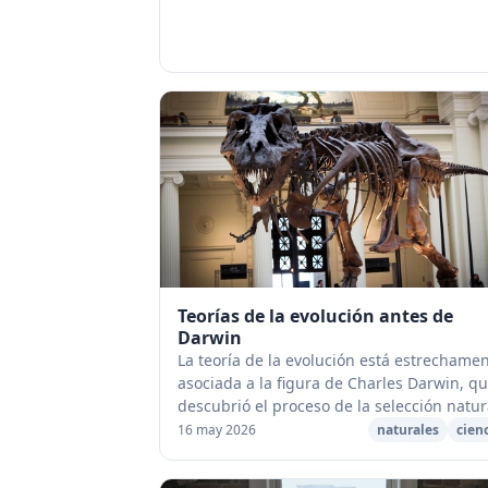
Teorías de la evolución antes de
Darwin
La teoría de la evolución está estrechame
asociada a la figura de Charles Darwin, q
descubrió el proceso de la selección natur
Sin embargo, antes de que Darwin public
16 may 2026
naturales
cien
sus ideas, varios ci...