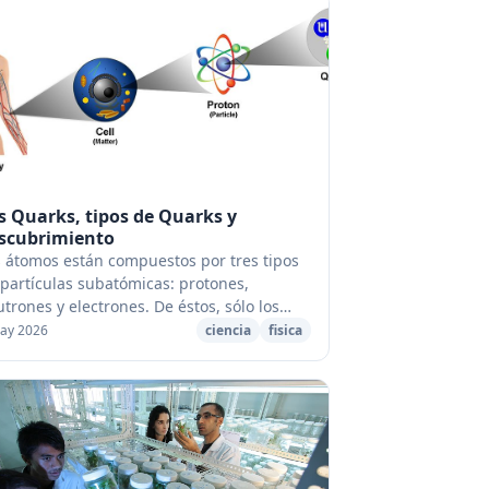
s Quarks, tipos de Quarks y
scubrimiento
s átomos están compuestos por tres tipos
partículas subatómicas: protones,
trones y electrones. De éstos, sólo los
ctrones son verdaderas partículas
ay 2026
ciencia
fisica
damentales (no formadas por otras par...