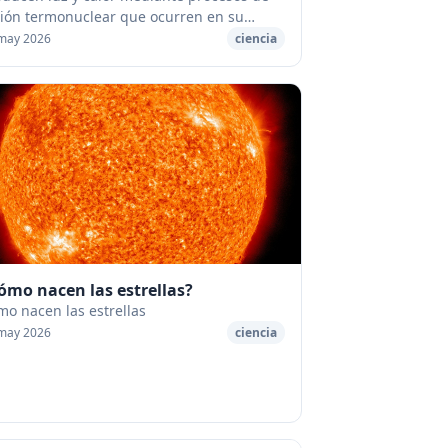
sión termonuclear que ocurren en su
erior. Es tan grande la masa de una
may 2026
ciencia
rella y tan eficiente el proceso nuclear...
ómo nacen las estrellas?
o nacen las estrellas
may 2026
ciencia