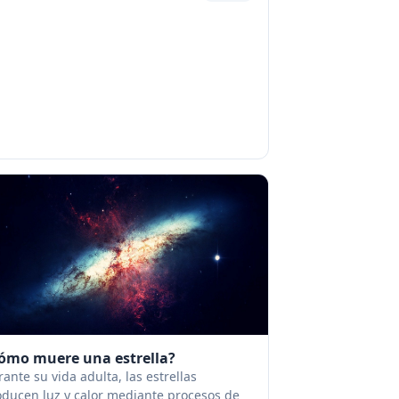
logía en ausencia de gravedad....
ómo muere una estrella?
ante su vida adulta, las estrellas
oducen luz y calor mediante procesos de