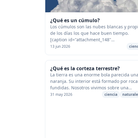
¿Qué es un cúmulo?
Los cúmulos son las nubes blancas y prop
de los días los que hace buen tiempo.
[caption id="attachment_148"
align="aligncenter" width="590"]
13 jun 2026
cien
cúmulo[/caption] Flotan en el cielo azul. S
muy distin...
¿Qué es la corteza terrestre?
La tierra es una enorme bola parecida un
naranja. Su interior está formado por roca
fundidas. Nosotros vivimos sobre una
delgada corteza de tierra y mar. [caption
31 may 2026
ciencia
natural
id="attachment_330" align="aligncen...