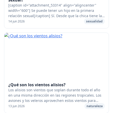
sexual?
[caption id="attachment_53314" align="aligncenter"
width="600"] Se puede tener un hijo en la primera
relación sexual[/caption] Sí. Desde que la chica tiene la
regla que un chico puede eyacular, puede...
14 jun 2026
sexualidad
¿Qué son los vientos alisios?
Los alisios son vientos que soplan durante todo el año
en una misma dirección en las regiones tropicales. Los
aviones y los veleros aprovechen estos vientos para
aumentar su velocidad. [caption id="at...
13 jun 2026
naturaleza