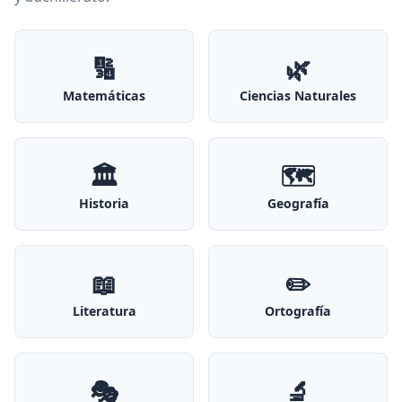
🔢
🌿
Matemáticas
Ciencias Naturales
🏛️
🗺️
Historia
Geografía
📖
✏️
Literatura
Ortografía
🎭
🔬