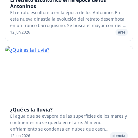
El retrato escultorico en la época de los
Antoninos
El retrato escultorico en la época de los Antoninos En
esta nueva dinastía la evolución del retrato desemboca
en un franco barroquismo. Se busca el mayor contraste
posible entre la suavidad y la tersu...
12 jun 2026
arte
¿Qué es la lluvia?
El agua que se evapora de las superficies de los mares y
continentes no se queda en el aire. Al menor
enfriamiento se condensa en nubes que caen
seguidamente en forma de gotas de lluvia. [caption
12 jun 2026
ciencia