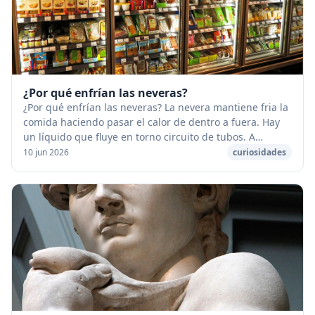
¿Por qué enfrían las neveras?
¿Por qué enfrían las neveras? La nevera mantiene fria la
comida haciendo pasar el calor de dentro a fuera. Hay
un líquido que fluye en torno circuito de tubos. A
medida que fluye el calor cambia el es...
10 jun 2026
curiosidades