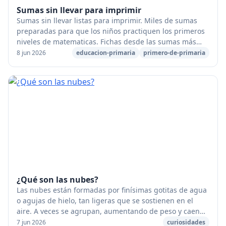
Sumas sin llevar para imprimir
Sumas sin llevar listas para imprimir. Miles de sumas
preparadas para que los niños practiquen los primeros
niveles de matematicas. Fichas desde las sumas más
básicas de una cifra, hasta seis cifras. ...
8 jun 2026
educacion-primaria
primero-de-primaria
¿Qué son las nubes?
Las nubes están formadas por finísimas gotitas de agua
o agujas de hielo, tan ligeras que se sostienen en el
aire. A veces se agrupan, aumentando de peso y caen
en forma de lluvia. [caption id="attach...
7 jun 2026
curiosidades