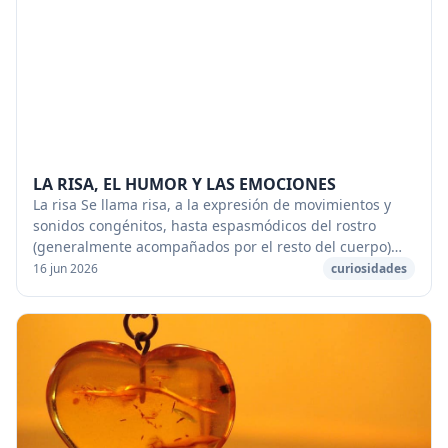
LA RISA, EL HUMOR Y LAS EMOCIONES
La risa Se llama risa, a la expresión de movimientos y
sonidos congénitos, hasta espasmódicos del rostro
(generalmente acompañados por el resto del cuerpo)
del ser humano, que son provocados por (o de...
16 jun 2026
curiosidades