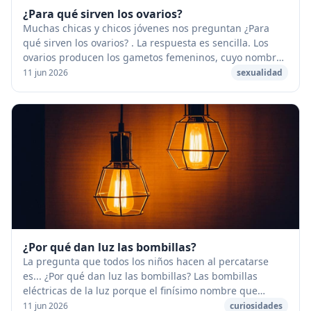
¿Para qué sirven los ovarios?
Muchas chicas y chicos jóvenes nos preguntan ¿Para
qué sirven los ovarios? . La respuesta es sencilla. Los
ovarios producen los gametos femeninos, cuyo nombre
cambia (ovocito, folículo, óvulo) en func...
11 jun 2026
sexualidad
¿Por qué dan luz las bombillas?
La pregunta que todos los niños hacen al percatarse
es... ¿Por qué dan luz las bombillas? Las bombillas
eléctricas de la luz porque el finísimo nombre que
tienen dentro, llamado filamento, se calienta...
11 jun 2026
curiosidades