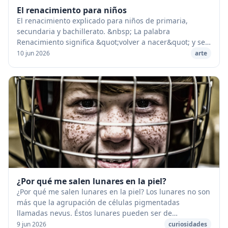
El renacimiento para niños
El renacimiento explicado para niños de primaria,
secundaria y bachillerato. &nbsp; La palabra
Renacimiento significa &quot;volver a nacer&quot; y se
aplica al movimiento intelectual que tanta inﬂuenc...
10 jun 2026
arte
¿Por qué me salen lunares en la piel?
¿Por qué me salen lunares en la piel? Los lunares no son
más que la agrupación de células pigmentadas
llamadas nevus. Éstos lunares pueden ser de
nacimiento o ir apareciendo al cabo del tiempo, en
9 jun 2026
curiosidades