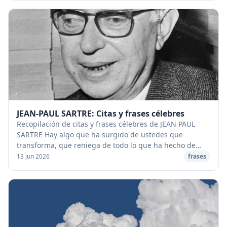
JEAN-PAUL SARTRE: Citas y frases célebres
Recopilación de citas y frases célebres de JEAN PAUL
SARTRE Hay algo que ha surgido de ustedes que
transforma, que reniega de todo lo que ha hecho de
nuestra sociedad lo que es: se trata de lo que lla...
13 jun 2026
frases