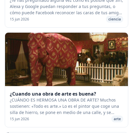
¿Te has preguntado alguna vez cómo es posible que Siri,
Alexa y Google puedan responder a tus preguntas, o
cómo puede Facebook reconocer las caras de tus amigos
en las fotos que subes? ¡La respuesta a...
15 jun 2026
ciencia
¿Cuando una obra de arte es buena?
¿CUÁNDO ES HERMOSA UNA OBRA DE ARTE? Muchos
sostienen: «Todo es arte.» Lo es el pintor que coge una
silla de hierro, se pone en medio de una calle, y se
coloca un cartel que dice: «Miradme, con esto b...
15 jun 2026
arte