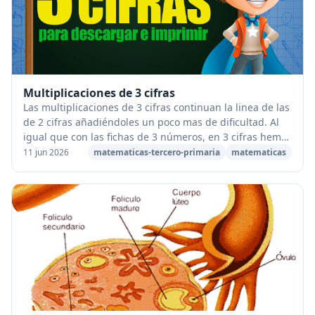
Multiplicaciones de 3 cifras
Las multiplicaciones de 3 cifras continuan la linea de las
de 2 cifras añadiéndoles un poco mas de dificultad. Al
igual que con las fichas de 3 números, en 3 cifras hemos
preparado multitud de fichas ...
11 jun 2026
matematicas-tercero-primaria
matematicas