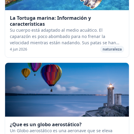
La Tortuga marina: Información y
características
Su cuerpo está adaptado al medio acuático. El
caparazón es poco abombado para no frenar la
velocidad mientras están nadando. Sus patas se han
transformado en aletas que casi no les permiten andar
4 jun 2026
naturaleza
en t...
¿Que es un globo aerostático?
Un Globo aerostático es una aeronave que se eleva