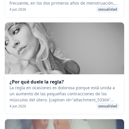
frecuente, en los dos primeros años de menstruación,
es que no vengan acompañadas de la emis...
4 jun 2026
sexualidad
¿Por qué duele la regla?
La regla en ocasiones es dolorosa porque está unida a
un aumento de las pequeñas contracciones de los
músculos del útero. [caption id="attachment_53304"
align="aligncenter" width="1280"] Por que duele...
4 jun 2026
sexualidad