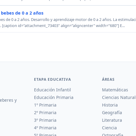
 bebes de 0 a 2 años
es de 0 a 2 años. Desarrollo y aprendizaje motor de 0 a 2 años. La estimula
 [caption id="attachment_73403" align="aligncenter" width="680"] E...
ETAPA EDUCATIVA
ÁREAS
Educación Infantil
Matemáticas
Educación Primaria
Ciencias Natural
deberes y
1º Primaria
Historia
2º Primaria
Geografía
3º Primaria
Literatura
4º Primaria
Ciencia
5º Primaria
Ortografía