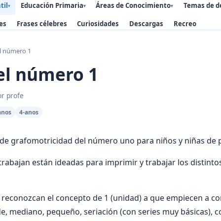
til
Educación Primaria
Áreas de Conocimiento
Temas de d
▾
▾
▾
es
Frases célebres
Curiosidades
Descargas
Recreo
el número 1
el número 1
or profe
anos
4-anos
 de grafomotricidad del número uno para niños y niñas de 
 trabajan están ideadas para imprimir y trabajar los distin
 reconozcan el concepto de 1 (unidad) a que empiecen a co
, mediano, pequeño, seriación (con series muy básicas), c