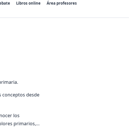
ebate
Libros online
Área profesores
primaria.
tos conceptos desde
nocer los
olores primarios,…