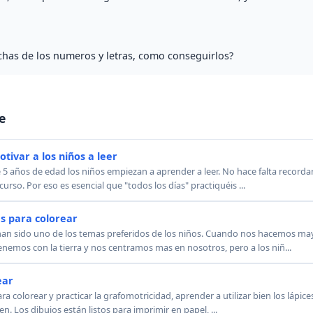
ichas de los numeros y letras, como conseguirlos?
e
tivar a los niños a leer
años de edad los niños empiezan a aprender a leer. No hace falta recordar
 curso. Por eso es esencial que "todos los días" practiquéis ...
s para colorear
han sido uno de los temas preferidos de los niños. Cuando nos hacemos m
enemos con la tierra y nos centramos mas en nosotros, pero a los niñ...
ear
a colorear y practicar la grafomotricidad, aprender a utilizar bien los lápice
n. Los dibujos están listos para imprimir en papel, ...