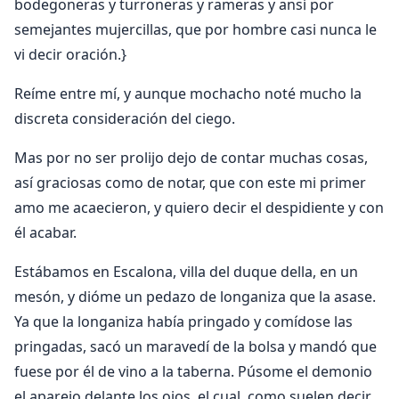
bodegoneras y turroneras y rameras y ansí por
semejantes mujercillas, que por hombre casi nunca le
vi decir oración.}
Reíme entre mí, y aunque mochacho noté mucho la
discreta consideración del ciego.
Mas por no ser prolijo dejo de contar muchas cosas,
así graciosas como de notar, que con este mi primer
amo me acaecieron, y quiero decir el despidiente y con
él acabar.
Estábamos en Escalona, villa del duque della, en un
mesón, y dióme un pedazo de longaniza que la asase.
Ya que la longaniza había pringado y comídose las
pringadas, sacó un maravedí de la bolsa y mandó que
fuese por él de vino a la taberna. Púsome el demonio
el aparejo delante los ojos, el cual, como suelen decir,