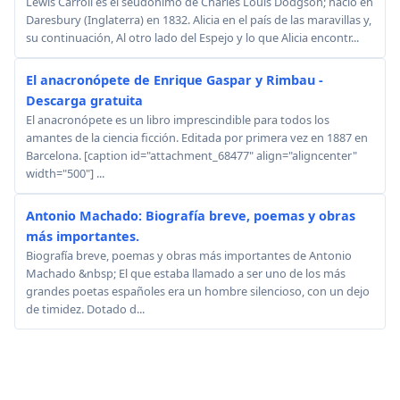
Lewis Carroll es el seudónimo de Charles Louis Dodgson; nació en
Daresbury (Inglaterra) en 1832. Alicia en el país de las maravillas y,
su continuación, Al otro lado del Espejo y lo que Alicia encontr...
El anacronópete de Enrique Gaspar y Rimbau -
Descarga gratuita
El anacronópete es un libro imprescindible para todos los
amantes de la ciencia ficción. Editada por primera vez en 1887 en
Barcelona. [caption id="attachment_68477" align="aligncenter"
width="500"] ...
Antonio Machado: Biografía breve, poemas y obras
más importantes.
Biografía breve, poemas y obras más importantes de Antonio
Machado &nbsp; El que estaba llamado a ser uno de los más
grandes poetas españoles era un hombre silencioso, con un dejo
de timidez. Dotado d...