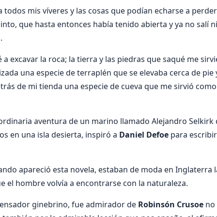
 todos mis víveres y las cosas que podían echarse a perder c
cinto, que hasta entonces había tenido abierta y ya no salí 
.
a excavar la roca; la tierra y las piedras que saqué me sir­
­zada una especie de terraplén que se ele­vaba cerca de pie 
etrás de mi tienda una es­pecie de cueva que me sirvió com
aordinaria aventura de un marino llamado Alejandro Selkirk
s en una isla desierta, inspiró a
Daniel Defoe
para escribir
uando apare­ció esta novela, estaban de moda en In­glaterra 
ue el hombre volvía a encontrarse con la naturaleza.
pensador ginebrino, fue admirador de
Robinsón Crusoe
no 