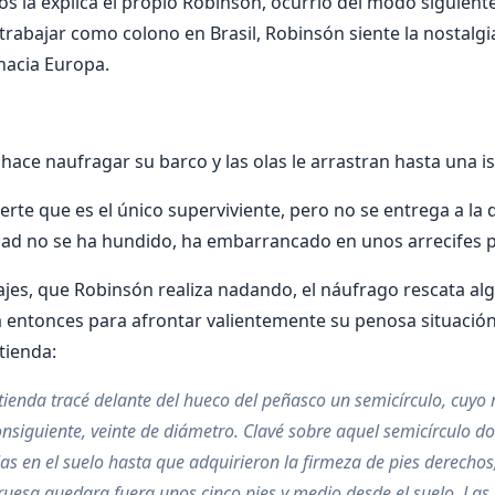
os la ex­plica el propio Robinsón, ocurrió del modo siguiente:
trabajar como colono en Brasil, Robinsón siente la nostalgi
hacia Europa.
ace naufragar su barco y las olas le arrastran hasta una isl
ierte que es el único superviviente, pero no se entrega a la 
dad no se ha hundido, ha embarrancado en unos arrecifes pr
jes, que Robinsón realiza nadando, el náufrago rescata al
a entonces para afron­tar valientemente su penosa situació
tienda:
tienda tracé delante del hueco del peñasco un semicírculo, cuyo 
onsiguiente, veinte de diámetro. Clavé sobre aquel semicírculo do
as en el suelo hasta que adquirieron la firmeza de pies derechos
uesa quedara fuera unos cinco pies y medio desde el suelo. Las