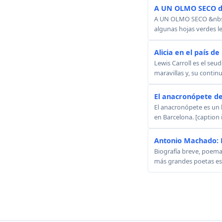
A UN OLMO SECO d
A UN OLMO SECO &nbsp; A
algunas hojas verdes le
Alicia en el país de
Lewis Carroll es el seu
maravillas y, su continu
El anacronópete de
El anacronópete es un 
en Barcelona. [caption 
Antonio Machado: 
Biografía breve, poem
más grandes poetas esp