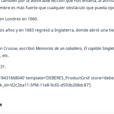
no también por la admi­rable lección que nos enseña, al afir
hombre es más fuerte que cualquier obstáculo que pueda op
en Londres en 1660.
os años y en 1683 regresó a Inglate­rra, donde abrió una tie
 Crusoe, escribió
Memo­rias de un caballero
,
El capitán Single
s
, etc.
731.
=‘8431668040’ template=‘DEBERES_ProductGrid’ store=‘debe
ink_id=‘d2c2ba11-5f96-11e8-9c65-d593b268dc87’]
e