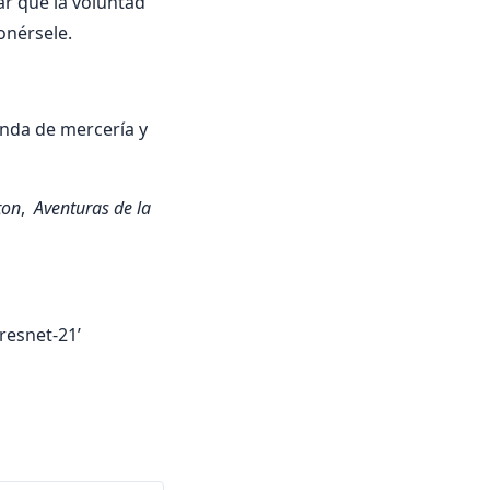
mar que la voluntad
onérsele.
nda de ­mercería y
ton
,
Aventuras de la
resnet-21’