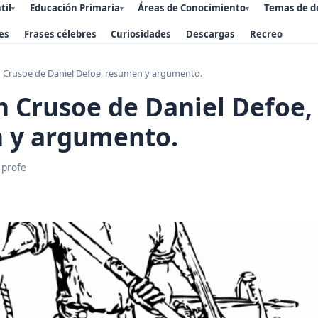
til
Educación Primaria
Áreas de Conocimiento
Temas de d
▾
▾
▾
es
Frases célebres
Curiosidades
Descargas
Recreo
 Crusoe de Daniel Defoe, resumen y argumento.
 Crusoe de Daniel Defoe,
 y argumento.
 profe