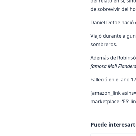
del relato en sí, si
de sobrevivir del 
Daniel Defoe nació 
Viajó durante algun
sombreros.
Además de Robinsón
famo­sa Moll Flander
Falleció en el año 1
[amazon_link asins
marketplace=‘ES’ l
Puede interesart