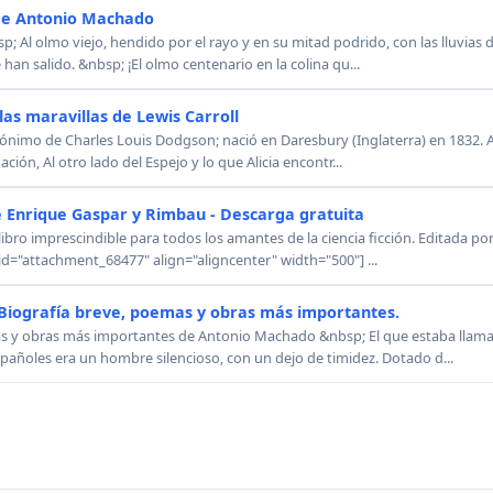
e Antonio Machado
l olmo viejo, hendido por el rayo y en su mitad podrido, con las lluvias de
 han salido. &nbsp; ¡El olmo centenario en la colina qu...
 las maravillas de Lewis Carroll
dónimo de Charles Louis Dodgson; nació en Daresbury (Inglaterra) en 1832. Ali
ación, Al otro lado del Espejo y lo que Alicia encontr...
 Enrique Gaspar y Rimbau - Descarga gratuita
libro imprescindible para todos los amantes de la ciencia ficción. Editada p
id="attachment_68477" align="aligncenter" width="500"] ...
Biografía breve, poemas y obras más importantes.
as y obras más importantes de Antonio Machado &nbsp; El que estaba llama
añoles era un hombre silencioso, con un dejo de timidez. Dotado d...