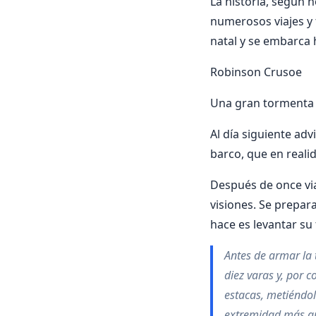
La historia, según n
numerosos viajes y 
natal y se embarca 
Robinson Crusoe
Una gran tormenta h
Al día siguiente adv
barco, que en reali
Después de once via
visiones. Se prepar
hace es levantar su 
Antes de armar la 
diez varas y, por c
estacas, metiéndol
extremidad más gr