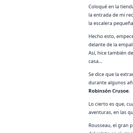
Coloqué en la tienda
la entrada de mi re
la esca­lera pequeña
Hecho esto, empecé 
delante de la empali
Así, hice también d
casa…
Se dice que la extr
durante algunos año
Robinsón Crusoe
.
Lo cierto es que, c
aventuras, en las q
Rousseau, el gran 