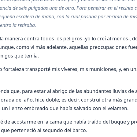
ancia de seis pulgadas una de otra. Para penetrar en el recinto 
equeña escalera de mano, con la cual pasaba por encima de mis 
entro la retiraba.
a manera contra todos los peligros -yo lo creí al menos-, 
unque, como vi más adelante, aquellas preocupaciones fuer
emigos que temía.
o fortaleza trans­porté mis víveres, mis municiones, y, en u
nda que, para estar al abrigo de las abundantes lluvias de 
orada del año, hice doble; es decir, construí otra más grand
on un lienzo embreado que había salvado con el velamen.
 de acos­tarme en la cama que había traído del buque y pr
ue perteneció al segundo del barco.