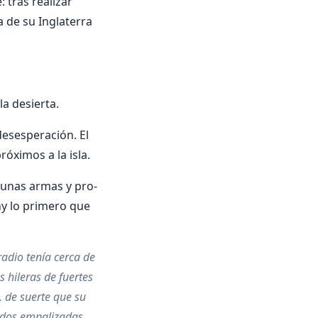
 tras realizar
a de su Inglaterra
a desierta.
de­sesperación. El
óximos a la isla.
gunas armas y pro­
ny lo primero que
radio tenía cerca de
s hileras de fuertes
, de suerte que su
 dos em­palizadas