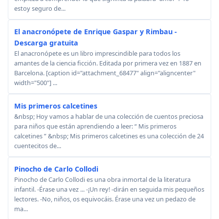
estoy seguro de...
El anacronópete de Enrique Gaspar y Rimbau -
Descarga gratuita
El anacronópete es un libro imprescindible para todos los
amantes de la ciencia ficción. Editada por primera vez en 1887 en
Barcelona. [caption id="attachment_68477" align="aligncenter"
width="500"] ...
Mis primeros calcetines
&nbsp; Hoy vamos a hablar de una colección de cuentos preciosa
para niños que están aprendiendo a leer: “ Mis primeros
calcetines ” &nbsp; Mis primeros calcetines es una colección de 24
cuentecitos de...
Pinocho de Carlo Collodi
Pinocho de Carlo Collodi es una obra inmortal de la literatura
infantil. -Érase una vez ... -¡Un rey! -dirán en seguida mis pe­queños
lectores. -No, niños, os equivocáis. Érase una vez un pedazo de
ma...