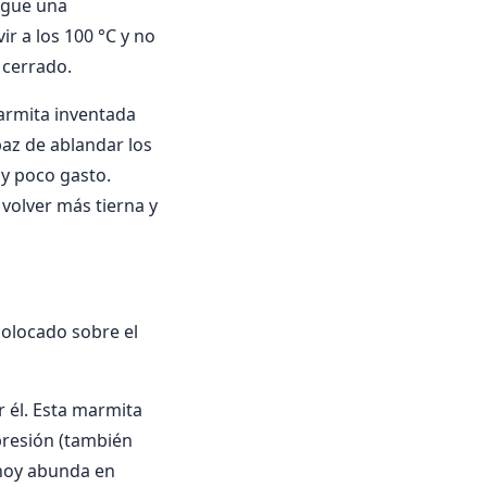
legue una
r a los 100 °C y no
 cerrado.
marmita inventada
paz de ablandar los
y poco gasto.
volver más tierna y
colocado sobre el
r él. Esta marmita
 presión (también
 hoy abunda en