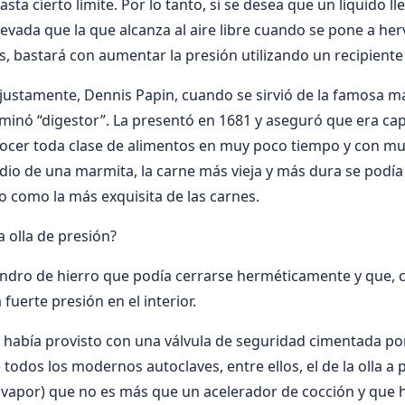
ta cierto límite. Por lo tanto, si se desea que un líquido l
vada que la que alcanza al aire libre cuando se pone a hervi
s, bastará con aumentar la presión utilizando un recipiente
, justamente, Dennis Papin, cuando se sirvió de la famosa 
ominó “digestor”. La presentó en 1681 y aseguró que era ca
cocer toda clase de alimentos en muy poco tiempo y con mu
io de una marmita, la carne más vieja y más dura se podía 
o como la más exquisita de las carnes.
 olla de presión?
lindro de hierro que podía cerrarse herméticamente y que, 
 fuerte presión en el interior.
le había provisto con una válvula de seguridad cimentada po
todos los modernos autoclaves, entre ellos, el de la olla a
 vapor) que no es más que un acelerador de cocción y que