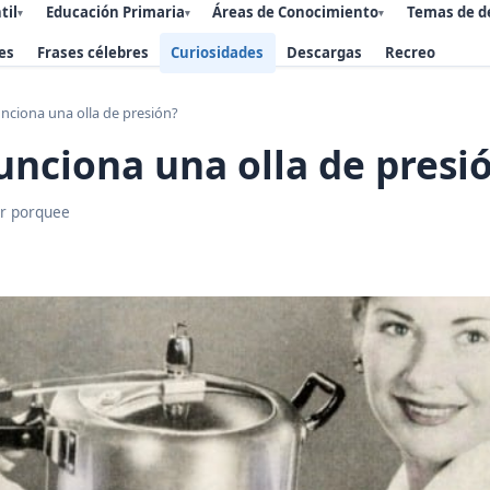
til
Educación Primaria
Áreas de Conocimiento
Temas de d
▾
▾
▾
es
Frases célebres
Curiosidades
Descargas
Recreo
nciona una olla de presión?
nciona una olla de presi
r porquee