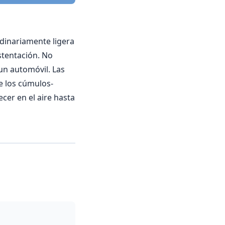
rdinariamente ligera
ustentación. No
un automóvil. Las
e los cúmulos-
er en el aire hasta