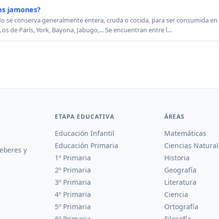
os jamones?
rdo se conserva generalmente entera, cruda o cocida, para ser consumida en 
de París, York, Bayona, Jabugo,... Se encuentran entre l...
ETAPA EDUCATIVA
ÁREAS
Educación Infantil
Matemáticas
Educación Primaria
Ciencias Natural
deberes y
1º Primaria
Historia
2º Primaria
Geografía
3º Primaria
Literatura
4º Primaria
Ciencia
5º Primaria
Ortografía
6º Primaria
Filosofía