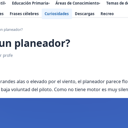
til
Educación Primaria
Áreas de Conocimiento
Temas de d
▾
▾
▾
es
Frases célebres
Curiosidades
Descargas
Recreo
un planeador?
 un planeador?
r profe
andes alas o elevado por el viento, el planeador parece flot
o baja voluntad del piloto. Como no tiene motor es muy sile