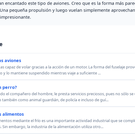
n encantado este tipo de aviones. Creo que es la forma más parec
. Una pequeña propulsión y luego vuelan simplemente aprovechan
 impresionante.
e
os aviones
as capaz de volar gracias a la acción de un motor. La forma del fuselaje pro
to y lo mantiene suspendido mientras viaje a suficiente ...
n perro?
ido el compañero del hombre, le presta servicios preciosos, pues no sólo se
 también como animal guardián, de policía e incluso de guí...
s alimentos
entos mediante el frío es una importante actividad industrial que se comple
Sin embargo, la industria de la alimentación utiliza otro...