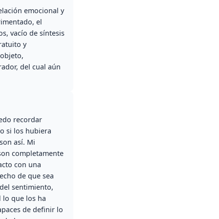
elación emocional y
rimentado, el
s, vacío de síntesis
atuito y
objeto,
rador, del cual aún
uedo recordar
o si los hubiera
son así. Mi
 son completamente
tacto con una
hecho de que sea
del sentimiento,
 lo que los ha
paces de definir lo