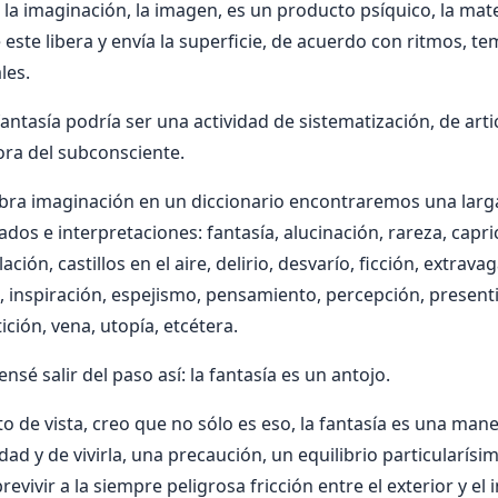
la imaginación, la imagen, es un producto psíquico, la mat
 este libera y envía la superficie, de acuerdo con ritmos, t
les.
 fantasía podría ser una actividad de sistematización, de arti
ora del subconsciente.
bra imaginación en un diccionario encontraremos una larga 
ados e interpretaciones: fantasía, alucinación, rareza, capr
ión, castillos en el aire, delirio, desvarío, ficción, extravag
s, inspiración, espejismo, pensamiento, percepción, present
ición, vena, utopía, etcétera.
é salir del paso así: la fantasía es un antojo.
o de vista, creo que no sólo es eso, la fantasía es una man
dad y de vivirla, una precaución, un equilibrio particularísi
vivir a la siempre peligrosa fricción entre el exterior y el 