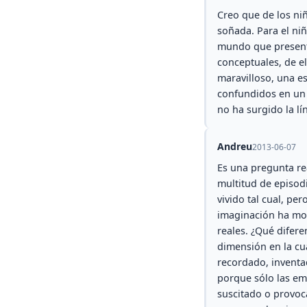
Creo que de los ni
soñada. Para el ni
mundo que presenta
conceptuales, de el
maravilloso, una e
confundidos en un ú
no ha surgido la lín
Andreu
2013-06-07
Es una pregunta re
multitud de episod
vivido tal cual, pe
imaginación ha mo
reales. ¿Qué difer
dimensión en la cua
recordado, inventa
porque sólo las emo
suscitado o provoca