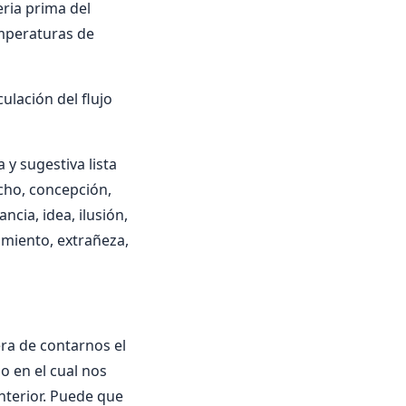
eria prima del
emperaturas de
culación del flujo
y sugestiva lista
icho, concepción,
ancia, idea, ilusión,
imiento, extrañeza,
era de contarnos el
mo en el cual nos
interior. Puede que