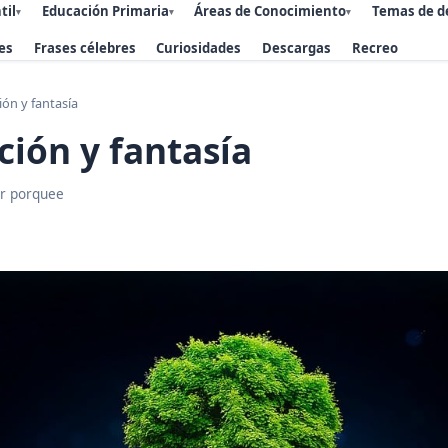
til
Educación Primaria
Áreas de Conocimiento
Temas de d
▾
▾
▾
es
Frases célebres
Curiosidades
Descargas
Recreo
ón y fantasía
ión y fantasía
r porquee