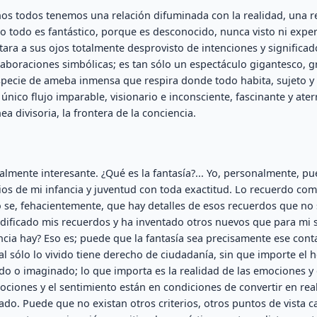
ños todos tenemos una relación difuminada con la realidad, una r
ño todo es fantástico, porque es desconocido, nunca visto ni expe
ra a sus ojos totalmente desprovisto de intenciones y significado
aboraciones simbólicas; es tan sólo un espectáculo gigantesco, gr
specie de ameba inmensa que respira donde todo habita, sujeto y 
nico flujo imparable, visionario e inconsciente, fascinante y ater
ea divisoria, la frontera de la conciencia.
almente interesante. ¿Qué es la fantasía?... Yo, personalmente, p
ios de mi infancia y juventud con toda exactitud. Lo recuerdo com
ro se, fehacientemente, que hay detalles de esos recuerdos que no 
dificado mis recuerdos y ha inventado otros nuevos que para mi
encia hay? Eso es; puede que la fantasía sea precisamente ese con
l sólo lo vivido tiene derecho de ciudadanía, sin que importe el 
do o imaginado; lo que importa es la realidad de las emociones y 
ciones y el sentimiento están en condiciones de convertir en real
do. Puede que no existan otros criterios, otros puntos de vista ca