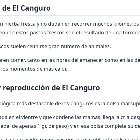
 de El Canguro
 hierba fresca y no dudan en recorrer muchos kilómetros
enudo estos pastos frescos son el resultado de una torment
scos suelen reunirse gran número de animales.
ren comer, tanto en las horas del amanecer como en las de
n los momentos de más calor.
 reproducción de El Canguro
oológica más destacable de los Canguros es la bolsa marsupi
zada en el vientre y que contiene las mamas, llega la cria d
ada, de apenas 1 gr. de peso) y en esa bolsa completa su de
ia ya ha crecido y se mueve por si sola, utiliza la bolsa para