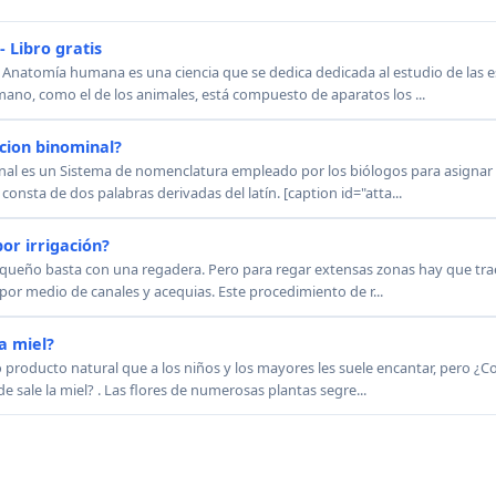
 Libro gratis
 Anatomía humana es una ciencia que se dedica dedicada al estudio de las e
no, como el de los animales, está compuesto de aparatos los ...
acion binominal?
inal es un Sistema de nomenclatura empleado por los biólogos para asignar 
consta de dos palabras derivadas del latín. [caption id="atta...
or irrigación?
equeño basta con una regadera. Pero para regar extensas zonas hay que trae
a por medio de canales y acequias. Este procedimiento de r...
a miel?
o producto natural que a los niños y los mayores les suele encantar, pero ¿C
 sale la miel? . Las flores de numerosas plantas segre...