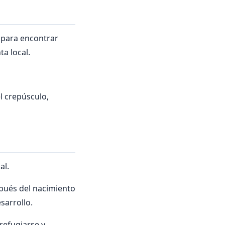
 para encontrar
a local.
l crepúsculo,
al.
espués del nacimiento
sarrollo.
 refugiarse y