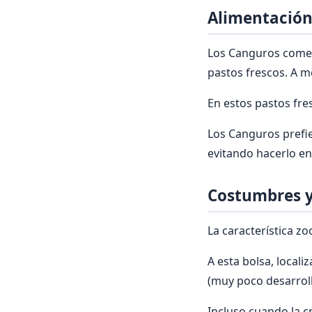
Alimentación
Los Canguros comen
pastos frescos. A m
En estos pastos fre
Los Canguros prefie
evitando hacerlo e
Costumbres y
La característica z
A esta bolsa, locali
(muy poco desarroll
Incluso cuando la cr