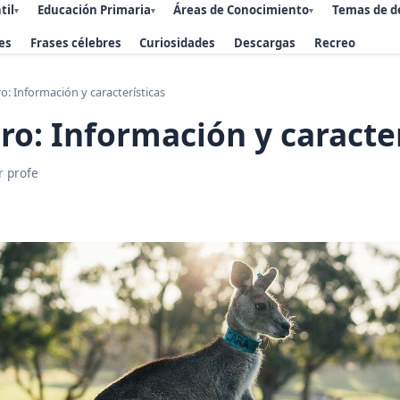
til
Educación Primaria
Áreas de Conocimiento
Temas de d
▾
▾
▾
es
Frases célebres
Curiosidades
Descargas
Recreo
o: Información y características
ro: Información y caracter
r profe