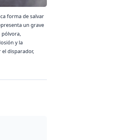
ica forma de salvar
representa un grave
e pólvora,
losión y la
 el disparador,