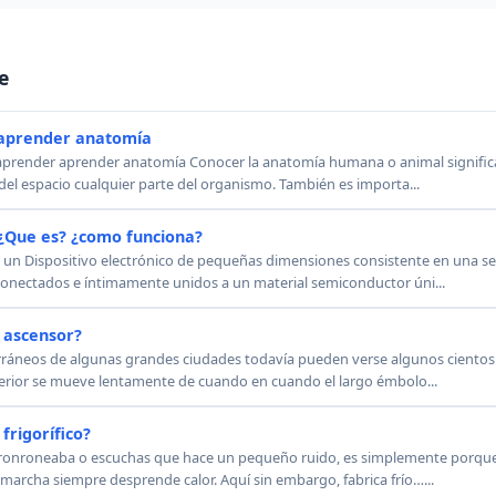
e
aprender anatomía
 aprender aprender anatomía Conocer la anatomía humana o animal signific
del espacio cualquier parte del organismo. También es importa...
 ¿Que es? ¿como funciona?
es un Dispositivo electrónico de pequeñas dimensiones consistente en una s
rconectados e íntimamente unidos a un material semiconductor úni...
 ascensor?
rráneos de algunas grandes ciudades todavía pueden verse algunos cientos
erior se mueve lentamente de cuando en cuando el largo émbolo...
frigorífico?
co ronroneaba o escuchas que hace un pequeño ruido, es simplemente porqu
marcha siempre desprende calor. Aquí sin embargo, fabrica frío…...