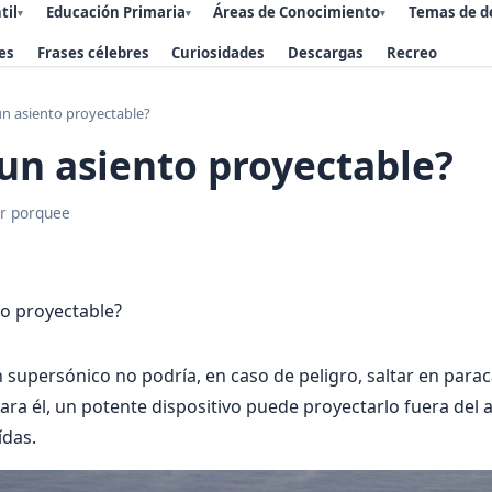
til
Educación Primaria
Áreas de Conocimiento
Temas de d
▾
▾
▾
es
Frases célebres
Curiosidades
Descargas
Recreo
un asiento proyectable?
un asiento proyectable?
r porquee
n supersónico no podría, en caso de peligro, saltar en parac
a él, un potente dispositivo puede proyectarlo fuera del a
ídas.