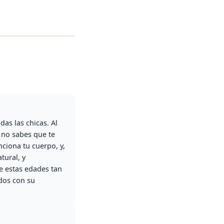
as las chicas. Al
 no sabes que te
ciona tu cuerpo, y,
tural, y
e estas edades tan
dos con su