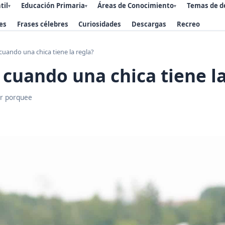
til
Educación Primaria
Áreas de Conocimiento
Temas de d
▾
▾
▾
es
Frases célebres
Curiosidades
Descargas
Recreo
cuando una chica tiene la regla?
 cuando una chica tiene la
r porquee