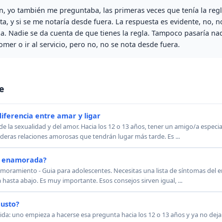
n, yo también me preguntaba, las primeras veces que tenía la regla
a, y si se me notaría desde fuera. La respuesta es evidente, no, n
. Nadie se da cuenta de que tienes la regla. Tampoco pasaría na
mer o ir al servicio, pero no, no se nota desde fuera.
e
 diferencia entre amar y ligar
 de la sexualidad y del amor. Hacia los 12 o 13 años, tener un amigo/a espec
deras relaciones amorosas que tendrán lugar más tarde. Es ...
y enamorada?
moramiento - Guia para adolescentes. Necesitas una lista de síntomas del
a hasta abajo. Es muy importante. Esos consejos sirven igual, ...
gusto?
da: uno empieza a hacerse esa pregunta hacia los 12 o 13 años y ya no deja 