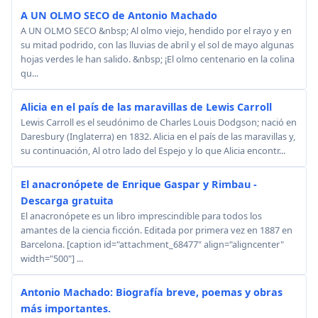
A UN OLMO SECO de Antonio Machado
A UN OLMO SECO &nbsp; Al olmo viejo, hendido por el rayo y en
su mitad podrido, con las lluvias de abril y el sol de mayo algunas
hojas verdes le han salido. &nbsp; ¡El olmo centenario en la colina
qu...
Alicia en el país de las maravillas de Lewis Carroll
Lewis Carroll es el seudónimo de Charles Louis Dodgson; nació en
Daresbury (Inglaterra) en 1832. Alicia en el país de las maravillas y,
su continuación, Al otro lado del Espejo y lo que Alicia encontr...
El anacronópete de Enrique Gaspar y Rimbau -
Descarga gratuita
El anacronópete es un libro imprescindible para todos los
amantes de la ciencia ficción. Editada por primera vez en 1887 en
Barcelona. [caption id="attachment_68477" align="aligncenter"
width="500"] ...
Antonio Machado: Biografía breve, poemas y obras
más importantes.