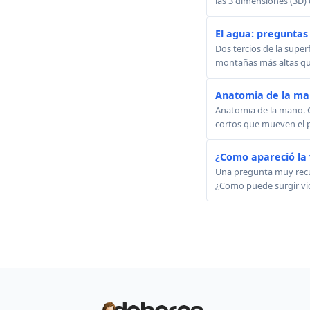
las 3 dimensiones (3D) 
El agua: preguntas 
Dos tercios de la super
montañas más altas que
Anatomia de la m
Anatomia de la mano. C
cortos que mueven el p
¿Como apareció la v
Una pregunta muy recur
¿Como puede surgir vid