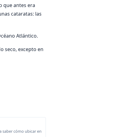
lo que antes era
unas cataratas: las
céano Atlántico.
do seco, excepto en
a saber cómo ubicar en