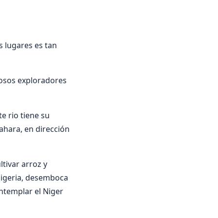
s lugares es tan
rosos exploradores
te rio tiene su
Sahara, en dirección
tivar arroz y
 Nigeria, desemboca
ntemplar el Niger