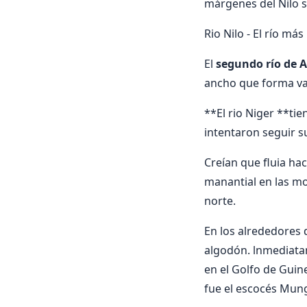
márgenes del Nilo so
Rio Nilo - El río má
El
segundo río de A
ancho que forma va
**El rio Niger **t
intentaron seguir s
Creían que fluia hac
manantial en las mon
norte.
En los alrededores d
algodón. lnmediatam
en el Golfo de Guin
fue el escocés Mun