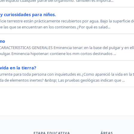
del espacio cualquier parte del organismo. También es importa...
y curiosidades para niños.
ficie terrestre están prácticamente recubiertos por agua. Bajo la superficie 
 las que se encuentran en los continentes ¿Por qué es salad...
ano
ARACTERISTICAS GENERALES Eminencia tenar: en la base del pulgar y en ella
ulgar. Eminencia hipotenar: contiene los mm cortos destinados ...
ida en la tierra?
rente para toda persona con inquietudes es ¿Como apareció la vida en la t
a de elementos inertes? &nbsp; Las pruebas geológicas indican que ...
ETAPA EDUCATIVA
ÁREAS