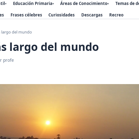
til
Educación Primaria
Áreas de Conocimiento
Temas de d
▾
▾
▾
es
Frases célebres
Curiosidades
Descargas
Recreo
s largo del mundo
ás largo del mundo
r profe