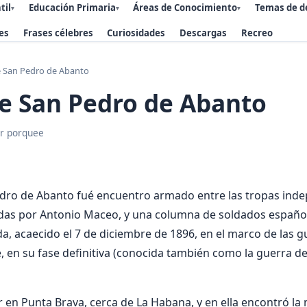
til
Educación Primaria
Áreas de Conocimiento
Temas de d
▾
▾
▾
es
Frases célebres
Curiosidades
Descargas
Recreo
e San Pedro de Abanto
e San Pedro de Abanto
r porquee
edro de Abanto fué encuentro armado entre las tropas ind
das por Antonio Maceo, y una columna de soldados españo
, acaecido el 7 de diciembre de 1896, en el marco de las g
en su fase definitiva (conocida también como la guerra d
r en Punta Brava, cerca de La Habana, y en ella encontró la