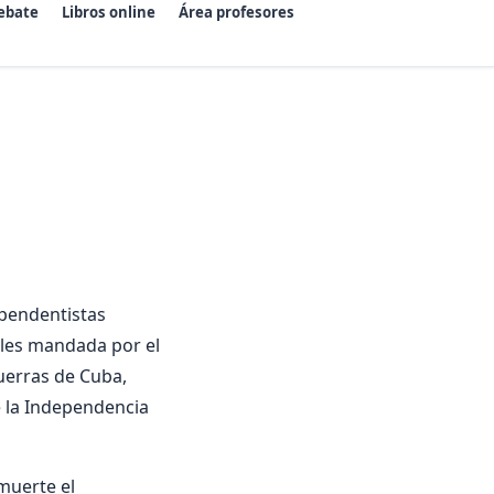
ebate
Libros online
Área profesores
ependentistas
les mandada por el
uerras de Cuba,
e la Independencia
 muerte el