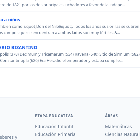
ero de 1821 por los dos principales luchadores a favor de la indepe...
ara niños
mbién como &quot;Don del Nilo&quot;. Todos los años sus orillas se cubren
los campos que se encuentran a ambos lados son muy fértiles. &...
ERIO BIZANTINO
olis (378) Decimum y Tricamarum (534) Ravena (540) Sitio de Sirmium (582)
e Constantinopla (626) Era Heraclio el emperador y estaba cumplie...
ETAPA EDUCATIVA
ÁREAS
Educación Infantil
Matemáticas
Educación Primaria
Ciencias Natural
deberes y