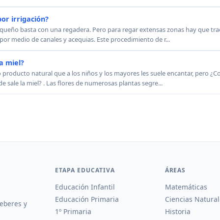
or irrigación?
equeño basta con una regadera. Pero para regar extensas zonas hay que trae
a por medio de canales y acequias. Este procedimiento de r...
a miel?
o producto natural que a los niños y los mayores les suele encantar, pero ¿C
 sale la miel? . Las flores de numerosas plantas segre...
ETAPA EDUCATIVA
ÁREAS
Educación Infantil
Matemáticas
Educación Primaria
Ciencias Natural
deberes y
1º Primaria
Historia