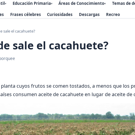
til
Educación Primaria
Áreas de Conocimiento
Temas de d
▾
▾
▾
es
Frases célebres
Curiosidades
Descargas
Recreo
 sale el cacahuete?
e sale el cacahuete?
porquee
 planta cuyos frutos se comen tostados, a menos que los 
países consumen aceite de cacahuete en lugar de aceite de o