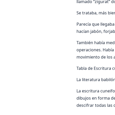
llamado “zigurat” d
Se trataba, más bie
Parecía que llegaba
hacían jabón, forjab
También había medi
operaciones. Había 
movimiento de los a
Tabla de Escritura 
La literatura babil
La escritura cuneif
dibujos en forma de
descifrar todas las