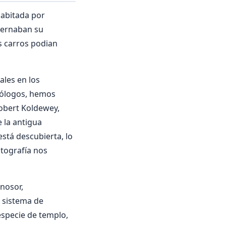
 habitada por
bernaban su
s carros podian
ales en los
ueólogos, hemos
Robert Koldewey,
 la antigua
está descubierta, lo
otografía nos
nosor,
 sistema de
especie de templo,