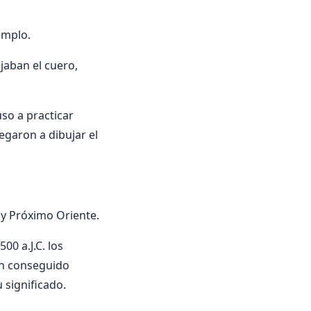
emplo.
jaban el cuero,
so a practicar
egaron a dibujar el
 y Próximo Oriente.
0 a.J.C. los
an conseguido
 significado.