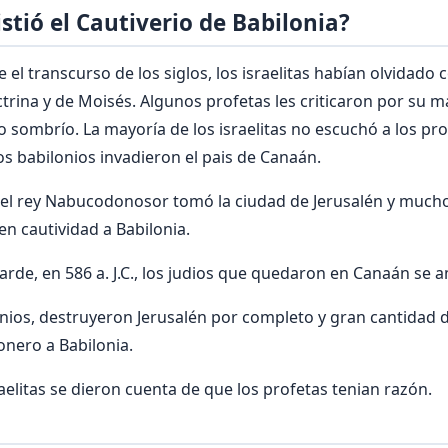
stió el Cautiverio de Babilonia?
 el transcurso de los siglos, los israelitas habían olvidad
trina y de Moisés. Algunos profetas les criticaron por su ma
 sombrío. La mayoría de los israelitas no escuchó a los prof
s babilonios invadieron el pais de Canaán.
C., el rey Nabucodonosor tomó la ciudad de Jerusalén y much
n cautividad a Babilonia.
rde, en 586 a. J.C., los judios que quedaron en Canaán se 
onios, destruyeron Jerusalén por completo y gran cantidad 
onero a Babilonia.
aelitas se dieron cuenta de que los profetas tenian razón.