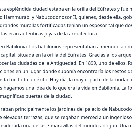
sta espléndida ciudad estaba en la orilla del Eúfrates y fue
o Hammurabi y Nabucodonosor II, quienes, desde ella, go
grandes murallas fortificadas tenian un espesor tal que do
tas eran auténticas joyas de la arquitectura.
, en Babilonia. Los babilonios representaban a menudo anim
pital, situada en la orilla del Eufrates. Gracias a los arq
ocer las ciudades de la Antigüedad. En 1899, uno de ellos, 
iones en un lugar donde suponía encontraría los restos de
da fue todo un éxito. Hoy día, la mayor parte de la ciudad 
 hagamos una idea de lo que era la vida en Babilonia. La f
magníficas puertas de la ciudad.
raban principalmente los jardines del palacio de Nabucodo
e elevadas terrazas, que se regaban merced a un ingenioso
onsiderada una de las 7 maravillas del mundo antiguo. Una 