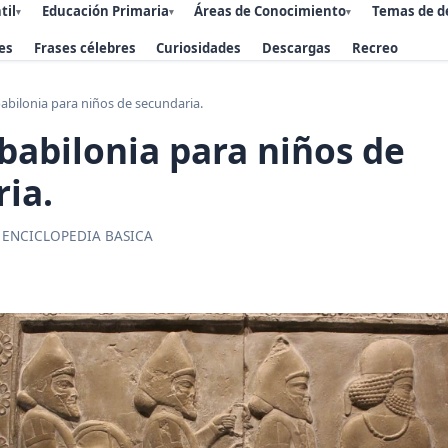
til
Educación Primaria
Áreas de Conocimiento
Temas de d
▾
▾
▾
es
Frases célebres
Curiosidades
Descargas
Recreo
babilonia para niños de secundaria.
 babilonia para niños de
ia.
 ENCICLOPEDIA BASICA