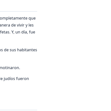
o completamente que
nera de vivir y les
etas. Y, un día, fue
os de sus habitantes
amotinaron.
de judíos fueron