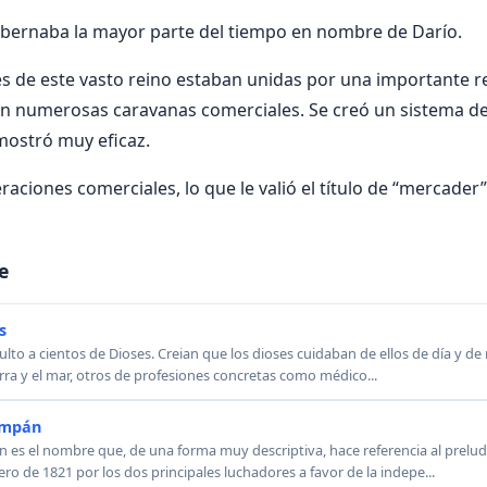
obernaba la mayor parte del tiempo en nombre de Darío.
es de este vasto reino estaban unidas por una importante r
ban numerosas caravanas comerciales. Se creó un sistema 
mostró muy eficaz.
eraciones comerciales, lo que le valió el título de “mercader”
e
s
lto a cientos de Dioses. Creian que los dioses cuidaban de ellos de día y de
rra y el mar, otros de profesiones concretas como médico...
empán
 es el nombre que, de una forma muy descriptiva, hace referencia al prelu
ero de 1821 por los dos principales luchadores a favor de la indepe...