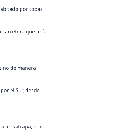
 habitado por todas
a carretera que unía
reino de manera
 por el Sur, desde
o a un sátrapa, que