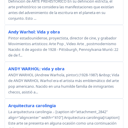
Definición de ARTE PREHISTÓRICO En su definición estricta, el
arte prehistórico se considera las manifestaciones que existían
antes del advenimiento de la escritura en el planeta en su
conjunto. Esto ...
Andy Warhol: Vida y obra
Pintor estadounidense, proyectista, director de cine, y grabador
Movimientos artisticos: Arte Pop , Video Arte , postmodernismo
Nacido: 6 de agosto de 1928 - Pittsburgh, Pennsylvania Murió: 22
de de f...
ANDY WARHOL: vida y obra
ANDY WARHOL (Andrew Warhola, pintor) (1928-1987) &nbsp; Vida
de ANDY WARHOL Warhol era el artista más emblemático del arte
pop americano. Nacido en una humilde familia de inmigrantes
checos, asistió a...
Arquitectura carolingia
La arquitectura carolingia .- [caption id="attachment_2842"
align="aligncenter" width="410"] Arquitectura carolingia[/caption]
Este arte se presenta en alguna ocasión como una continuación