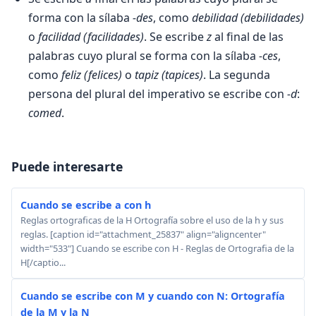
forma con la sílaba
-des
, como
debilidad
(debilidades)
o
facilidad
(facilidades)
. Se escribe
z
al final de las
palabras cuyo plural se forma con la sílaba
-ces
,
como
feliz
(felices)
o
tapiz
(tapices)
. La segunda
persona del plural del imperativo se escribe con
-d
:
comed
.
Puede interesarte
Cuando se escribe a con h
Reglas ortograficas de la H Ortografía sobre el uso de la h y sus
reglas. [caption id="attachment_25837" align="aligncenter"
width="533"] Cuando se escribe con H - Reglas de Ortografia de la
H[/captio...
Cuando se escribe con M y cuando con N: Ortografía
de la M y la N