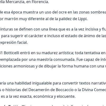
ella Mercanzia, en Florencia.
li de esa época muestra un uso del ocre en las zonas sombre
or marrón muy diferente al de la palidez de Lippi.
nturas se definen con una línea que es a la vez incisiva y fl
para sugerir el carácter e incluso el estado de ánimo de las
expresión facial.
 Botticelli entró en su madurez artística; toda tentativa e
eemplazada por una maestría consumada. Fue capaz de integ
ciones armoniosas y de dibujar la forma humana con una v
ía una habilidad inigualable para convertir textos narrativ
s o historias del Decamerón de Boccaccio o la Divina Come
 es a la vez exacta, económica y elocuente.