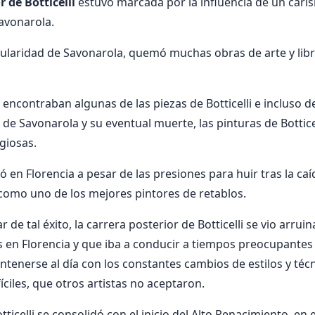
r de Botticelli
estuvo marcada por la influencia de un cari
avonarola.
pularidad de Savonarola, quemó muchas obras de arte y lib
 encontraban algunas de las piezas de Botticelli e incluso d
de Savonarola y su eventual muerte, las pinturas de Bottic
giosas.
ó en Florencia a pesar de las presiones para huir tras la ca
como uno de los mejores pintores de retablos.
 de tal éxito, la carrera posterior de Botticelli se vio arru
en Florencia y que iba a conducir a tiempos preocupantes p
enerse al día con los constantes cambios de estilos y técni
ciles, que otros artistas no aceptaron.
ticelli se consolidó con el inicio del Alto Renacimiento, en e