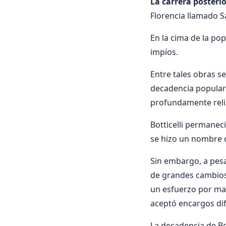
La carrera posterio
Florencia llamado S
En la cima de la po
impíos.
Entre tales obras se
decadencia popular 
profundamente reli
Botticelli permaneci
se hizo un nombre 
Sin embargo, a pesar
de grandes cambios 
un esfuerzo por mant
aceptó encargos difí
La decadencia de Bot