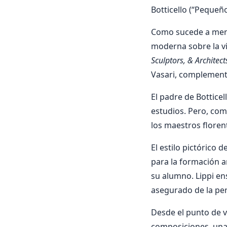
Botticello (“Pequeño 
Como sucede a menud
moderna sobre la vid
Sculptors, & Architect
Vasari, complement
El padre de Bottice
estudios. Pero, como
los maestros flore
El estilo pictórico 
para la formación ar
su alumno. Lippi ens
asegurado de la pers
Desde el punto de vis
composiciones, una c