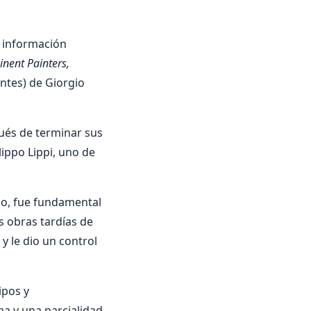
a información
inent Painters,
ntes) de Giorgio
pués de terminar sus
lippo Lippi, uno de
ino, fue fundamental
as obras tardías de
 y le dio un control
ipos y
ma y una parcialidad