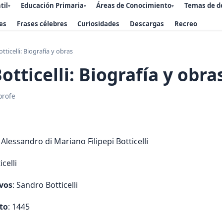
til
Educación Primaria
Áreas de Conocimiento
Temas de d
▾
▾
▾
es
Frases célebres
Curiosidades
Descargas
Recreo
tticelli: Biografía y obras
otticelli: Biografía y obra
profe
: Alessandro di Mariano Filipepi Botticelli
icelli
vos
: Sandro Botticelli
to
: 1445