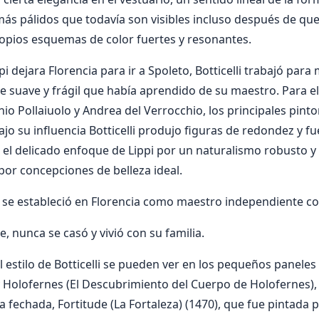
más pálidos que todavía son visibles incluso después de que 
opios esquemas de color fuertes y resonantes.
 dejara Florencia para ir a Spoleto, Botticelli trabajó para m
e suave y frágil que había aprendido de su maestro. Para ell
io Pollaiuolo y Andrea del Verrocchio, los principales pinto
jo su influencia Botticelli produjo figuras de redondez y fu
l delicado enfoque de Lippi por un naturalismo robusto y
or concepciones de belleza ideal.
li se estableció en Florencia como maestro independiente con
, nunca se casó y vivió con su familia.
l estilo de Botticelli se pueden ver en los pequeños paneles 
y Holofernes (El Descubrimiento del Cuerpo de Holofernes)
 fechada, Fortitude (La Fortaleza) (1470), que fue pintada pa