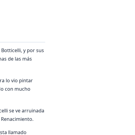
otticelli, y por sus
as de las más
ra lo vio pintar
dado con mucho
elli se ve arruinada
o Renacimiento.
sta llamado