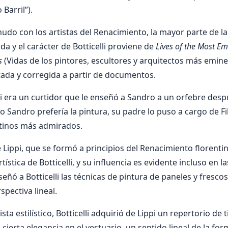
Barril”).
o con los artistas del Renacimiento, la mayor parte de l
a y el carácter de Botticelli proviene de
Lives of the Most Em
s
(Vidas de los pintores, escultores y arquitectos más emine
ada y corregida a partir de documentos.
lli era un curtidor que le enseñó a Sandro a un orfebre des
 Sandro prefería la pintura, su padre lo puso a cargo de Fi
ntinos más admirados.
de Lippi, que se formó a principios del Renacimiento florent
tística de Botticelli, y su influencia es evidente incluso en l
eñó a Botticelli las técnicas de pintura de paneles y frescos
pectiva lineal.
ta estilístico, Botticelli adquirió de Lippi un repertorio de t
ierta elegancia en el vestuario, un sentido lineal de la for