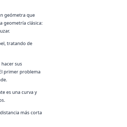
 un geómetra que
a geometría clásica:
uzar.
el, tratando de
e hacer sus
 El primer problema
nde.
te es una curva y
os.
 distancia más corta