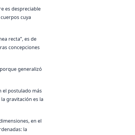
re es despreciable
n cuerpos cuya
ea recta”, es de
tras concepciones
a porque generalizó
n el postulado más
la gravitación es la
 dimensiones, en el
rdenadas: la