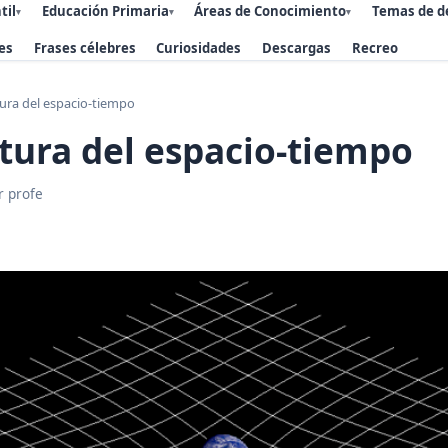
til
Educación Primaria
Áreas de Conocimiento
Temas de d
▾
▾
▾
es
Frases célebres
Curiosidades
Descargas
Recreo
ura del espacio-tiempo
tura del espacio-tiempo
r profe