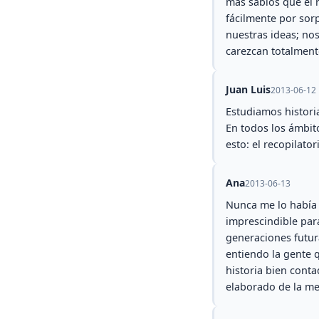
mas sabios que el 
fácilmente por sor
nuestras ideas; no
carezcan totalmente
Juan Luis
2013-06-12
Estudiamos histori
En todos los ámbito
esto: el recopilato
Ana
2013-06-13
Nunca me lo había p
imprescindible para
generaciones futur
entiendo la gente q
historia bien cont
elaborado de la mej