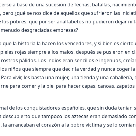
acerse a base de una sucesión de fechas, batallas, nacimien
pero ¿qué se nos dice de aquellos que sufrieron las iniciat
 los pobres, que por ser analfabetos no pudieron dejar ni t
a menudo desgraciadas empresas?
 que la historia la hacen los vencedores, y si bien es ciert
 pieles rojas siempre a los malos, después se pusieron en cla
rostros pálidos. Los indios eran sencillos e ingenuos, creía
 los niños que siempre que decir la verdad y nunca coger la
 Para vivir, les basta una mujer, una tienda y una caballería, 
rne para comer y la piel para hacer capas, canoas, zapatos 
al de los conquistadores españoles, que sin duda tenían s
 descubierto que tampoco los aztecas eran demasiado cord
, la arrancaban el corazón a la pobre víctima y se lo comían