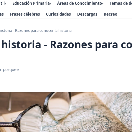
til
Educación Primaria
Áreas de Conocimiento
Temas de d
▾
▾
▾
es
Frases célebres
Curiosidades
Descargas
Recreo
historia - Razones para conocer la historia
 historia - Razones para c
r porquee