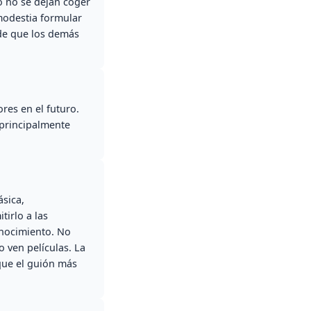
o no se dejan coger
 modestia formular
de que los demás
es en el futuro.
s principalmente
ásica,
tirlo a las
onocimiento. No
o ven películas. La
que el guión más