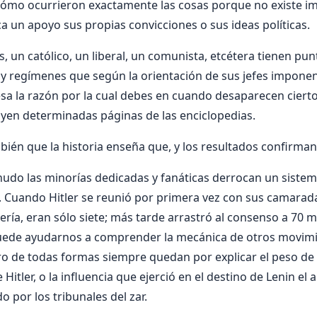
cómo ocurrieron exactamente las cosas porque no existe im
 un apoyo sus propias convicciones o sus ideas políticas.
s, un católico, un liberal, un comunista, etcétera tienen pun
hay regímenes que según la orientación de sus jefes imponen
esa la razón por la cual debes en cuando desaparecen cierto
yen determinadas páginas de las enciclopedias.
én que la historia enseña que, y los resultados confirma
do las minorías dedicadas y fanáticas derrocan un sistema
. Cuando Hitler se reunió por primera vez con sus camarad
ría, eran sólo siete; más tarde arrastró al consenso a 70 m
uede ayudarnos a comprender la mecánica de otros movim
ro de todas formas siempre quedan por explicar el peso de 
e Hitler, o la influencia que ejerció en el destino de Lenin e
por los tribunales del zar.