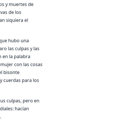
tos y muertes de
ivas de los
an siquiera el
o que hubo una
ro las culpas y las
n en la palabra
 mujer con las cosas
el bisonte
y cuerdas para los
us culpas, pero en
iales: hacían
.