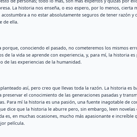
resto de personas; todo lo más, son más expertos y quizás por ell
presa. La historia nos enseña, o eso espero, por lo menos, cierta
s acostumbra a no estar absolutamente seguros de tener razón y 
 de ella.
a porque, conociendo el pasado, no cometeremos los mismos error
s de la vida se aprende con experiencia, y, para mí, la historia e
rio de las experiencias de la humanidad.
lanteado así, pero creo que llevas toda la razón. La historia es b
 preservar el conocimiento de las generaciones pasadas y transmi
as. Para mí la historia es una pasión, una fuente inagotable de c
ue dice que la historia le aburre pero, sin embargo, leen novelas 
ada es, en muchas ocasiones, mucho más apasionante e increíble 
or película.