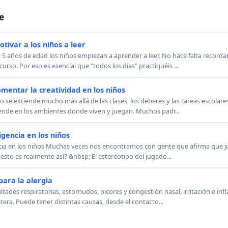
e
tivar a los niños a leer
años de edad los niños empiezan a aprender a leer. No hace falta recordar
 curso. Por eso es esencial que "todos los días" practiquéis ...
omentar la creatividad en los niños
 se extiende mucho más allá de las clases, los deberes y las tareas escolare
iende en los ambientes donde viven y juegan. Muchos padr...
ligencia en los niños
encia en los niños Muchas veces nos encontramos con gente que afirma que ju
¿esto es realmente así? &nbsp; El estereotipo del jugado...
ara la alergia
ltades respiratorias, estornudos, picores y congestión nasal, irritación e inf
étera. Puede tener distintas causas, desde el contacto...