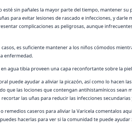
ño esté sin pañales la mayor parte del tiempo, mantener su p
 uñas para evitar lesiones de rascado e infecciones, y darle
resentar complicaciones as peligrosas, aunque infrecuentes,
s casos, es suficiente mantener a los niños cómodos mientr
la enfermedad.
en agua tibia proveen una capa reconfortante sobre la piel
ral puede ayudar a aliviar la picazón, así como lo hacen las
o que las lociones que contengan antihistamínicos sean má
ecortar las uñas para reducir las infecciones secundarias y 
 o remedios caseros para aliviar la Varicela comentalos aqui.
uedes hacerlas para ver si la comunidad te puede ayudar :