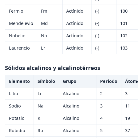
Fermio
Fm
Actínido
(-)
100
Mendelevio
Md
Actínido
(-)
101
Nobelio
No
Actínido
(-)
102
Laurencio
Lr
Actínido
(-)
103
Sólidos alcalinos y alcalinotérreos
Elemento
Símbolo
Grupo
Período
Átom
Litio
Li
Alcalino
2
3
Sodio
Na
Alcalino
3
11
Potasio
K
Alcalino
4
19
Rubidio
Rb
Alcalino
5
37