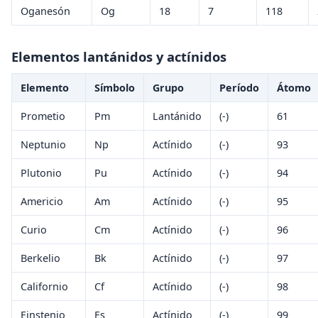
Oganesón
Og
18
7
118
Elementos lantánidos y actínidos
Elemento
Símbolo
Grupo
Período
Átomo
Prometio
Pm
Lantánido
(-)
61
Neptunio
Np
Actínido
(-)
93
Plutonio
Pu
Actínido
(-)
94
Americio
Am
Actínido
(-)
95
Curio
Cm
Actínido
(-)
96
Berkelio
Bk
Actínido
(-)
97
Californio
Cf
Actínido
(-)
98
Einstenio
Es
Actínido
(-)
99