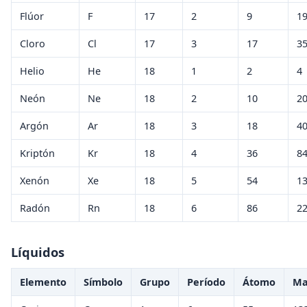
Flúor
F
17
2
9
1
Cloro
Cl
17
3
17
3
Helio
He
18
1
2
4
Neón
Ne
18
2
10
2
Argón
Ar
18
3
18
4
Kriptón
Kr
18
4
36
8
Xenón
Xe
18
5
54
1
Radón
Rn
18
6
86
2
Líquidos
Elemento
Símbolo
Grupo
Período
Átomo
Ma