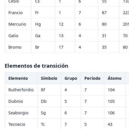
Cesio
Cs
1
6
55
13
Francio
Fr
1
7
87
22
Mercurio
Hg
12
6
80
20
Galio
Ga
13
4
31
70
Bromo
Br
17
4
35
80
Elementos de transición
Elemento
Símbolo
Grupo
Período
Átomo
Rutherfordio
Rf
4
7
104
Dubnio
Db
5
7
105
Seaborgio
Sg
6
7
106
Tecnecio
Tc
7
5
43