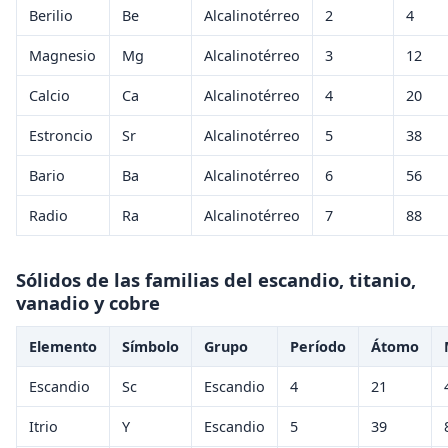
Berilio
Be
Alcalinotérreo
2
4
Magnesio
Mg
Alcalinotérreo
3
12
Calcio
Ca
Alcalinotérreo
4
20
Estroncio
Sr
Alcalinotérreo
5
38
Bario
Ba
Alcalinotérreo
6
56
Radio
Ra
Alcalinotérreo
7
88
Sólidos de las familias del escandio, titanio,
vanadio y cobre
Elemento
Símbolo
Grupo
Período
Átomo
Escandio
Sc
Escandio
4
21
Itrio
Y
Escandio
5
39