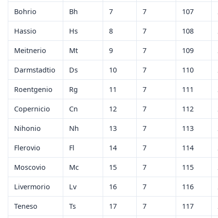
Bohrio
Bh
7
7
107
Hassio
Hs
8
7
108
Meitnerio
Mt
9
7
109
Darmstadtio
Ds
10
7
110
Roentgenio
Rg
11
7
111
Copernicio
Cn
12
7
112
Nihonio
Nh
13
7
113
Flerovio
Fl
14
7
114
Moscovio
Mc
15
7
115
Livermorio
Lv
16
7
116
Teneso
Ts
17
7
117