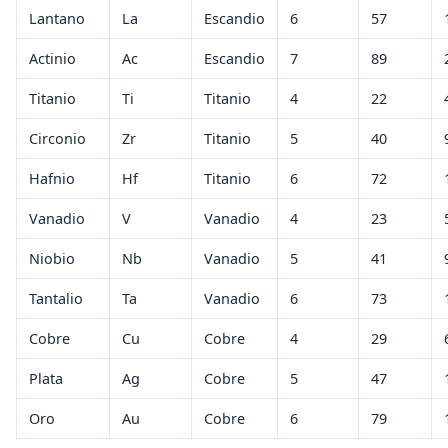
Lantano
La
Escandio
6
57
Actinio
Ac
Escandio
7
89
Titanio
Ti
Titanio
4
22
Circonio
Zr
Titanio
5
40
Hafnio
Hf
Titanio
6
72
Vanadio
V
Vanadio
4
23
Niobio
Nb
Vanadio
5
41
Tantalio
Ta
Vanadio
6
73
Cobre
Cu
Cobre
4
29
Plata
Ag
Cobre
5
47
Oro
Au
Cobre
6
79