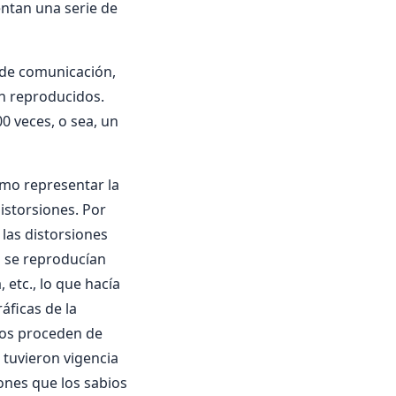
sentan una serie de
s de comunicación,
án reproducidos.
0 veces, o sea, un
ómo representar la
distorsiones. Por
las distorsiones
s se reproducían
etc., lo que hacía
áficas de la
dos proceden de
 tuvieron vigencia
ones que los sabios