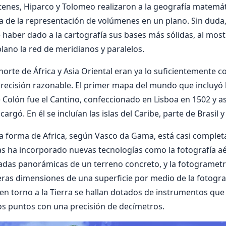
tenes, Hiparco y Tolomeo realizaron a la geografía matemáti
a de la representación de volúmenes en un plano. Sin duda
 haber dado a la cartografía sus bases más sólidas, al mos
lano la red de meridianos y paralelos.
 norte de África y Asia Oriental eran ya lo suficientemente
recisión razonable. El primer mapa del mundo que incluyó 
Colón fue el Cantino, confeccionado en Lisboa en 1502 y a
cargó. En él se incluían las islas del Caribe, parte de Brasil y
la forma de Africa, según Vasco da Gama, está casi completa.
s ha incorporado nuevas tecnologías como la fotografía aé
adas panorámicas de un terreno concreto, y la fotogrametr
ras dimensiones de una superficie por medio de la fotogra
es en torno a la Tierra se hallan dotados de instrumentos q
dos puntos con una precisión de decímetros.