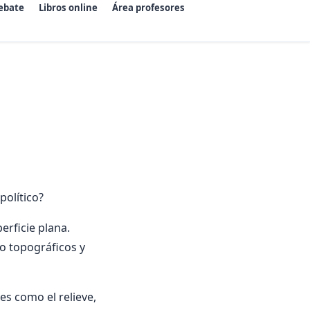
ebate
Libros online
Área profesores
olítico?
erficie plana.
o topográficos y
les como el relieve,