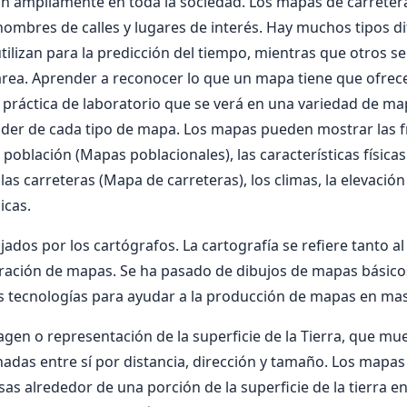
zan ampliamente en toda la sociedad. Los mapas de carrete
ombres de calles y lugares de interés. Hay muchos tipos d
ilizan para la predicción del tiempo, mientras que otros se 
área. Aprender a reconocer lo que un mapa tiene que ofrece
 práctica de laboratorio que se verá en una variedad de ma
der de cada tipo de mapa. Los mapas pueden mostrar las fr
a población (Mapas poblacionales), las características físicas
las carreteras (Mapa de carreteras), los climas, la elevación 
icas.
ados por los cartógrafos. La cartografía se refiere tanto a
ración de mapas. Se ha pasado de dibujos de mapas básicos
s tecnologías para ayudar a la producción de mapas en ma
en o representación de la superficie de la Tierra, que mu
nadas entre sí por distancia, dirección y tamaño. Los mapa
s alrededor de una porción de la superficie de la tierra e