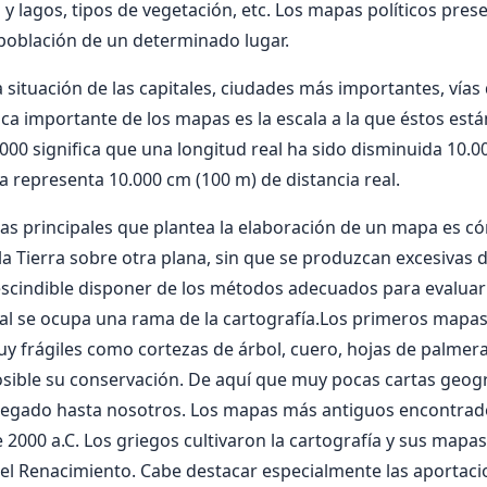
s y lagos, tipos de vegetación, etc. Los mapas políticos pre
a población de un determinado lugar.
la situación de las capitales, ciudades más importantes, vía
tica importante de los mapas es la escala a la que éstos est
000 significa que una longitud real ha sido disminuida 10.00
 representa 10.000 cm (100 m) de distancia real.
s principales que plantea la elaboración de un mapa es c
la Tierra sobre otra plana, sin que se produzcan excesivas 
escindible disponer de los métodos adecuados para evaluar 
ual se ocupa una rama de la cartografía.Los primeros mapa
y frágiles como cortezas de árbol, cuero, hojas de palmera, 
ible su conservación. De aquí que muy pocas cartas geogr
legado hasta nosotros. Los mapas más antiguos encontra
 2000 a.C. Los griegos cultivaron la cartografía y sus mapas
el Renacimiento. Cabe destacar especialmente las aportaci