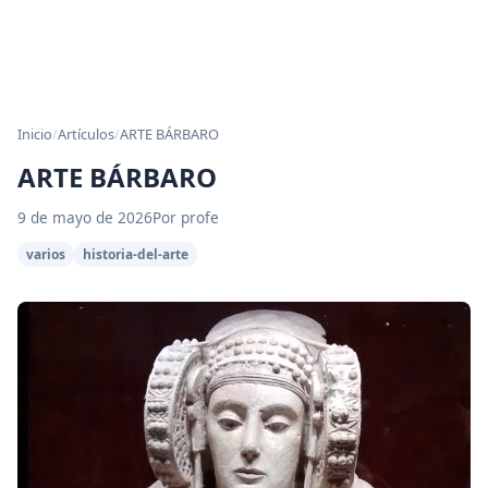
Inicio
/
Artículos
/
ARTE BÁRBARO
ARTE BÁRBARO
9 de mayo de 2026
Por profe
varios
historia-del-arte