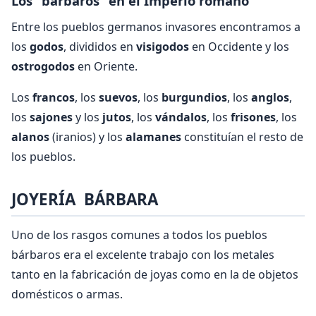
Los “bárbaros” en el Imperio romano
Entre los pueblos germanos invasores encontramos a
los
godos
, divididos en
visigodos
en Occidente y los
ostrogodos
en Oriente.
Los
francos
, los
suevos
, los
burgundios
, los
anglos
,
los
sajones
y los
jutos
, los
vándalos
, los
frisones
, los
alanos
(iranios) y los
alamanes
constituían el resto de
los pueblos.
JOYERÍA BÁRBARA
Uno de los rasgos comunes a todos los pueblos
bárbaros era el excelente trabajo con los metales
tanto en la fabricación de joyas como en la de objetos
domésticos o armas.