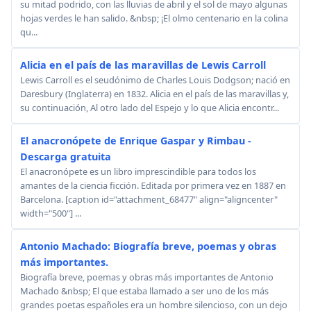
su mitad podrido, con las lluvias de abril y el sol de mayo algunas
hojas verdes le han salido. &nbsp; ¡El olmo centenario en la colina
qu...
Alicia en el país de las maravillas de Lewis Carroll
Lewis Carroll es el seudónimo de Charles Louis Dodgson; nació en
Daresbury (Inglaterra) en 1832. Alicia en el país de las maravillas y,
su continuación, Al otro lado del Espejo y lo que Alicia encontr...
El anacronópete de Enrique Gaspar y Rimbau -
Descarga gratuita
El anacronópete es un libro imprescindible para todos los
amantes de la ciencia ficción. Editada por primera vez en 1887 en
Barcelona. [caption id="attachment_68477" align="aligncenter"
width="500"] ...
Antonio Machado: Biografía breve, poemas y obras
más importantes.
Biografía breve, poemas y obras más importantes de Antonio
Machado &nbsp; El que estaba llamado a ser uno de los más
grandes poetas españoles era un hombre silencioso, con un dejo