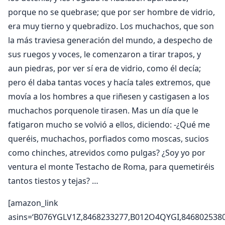
porque no se que­brase; que por ser hombre de vidrio,
era muy tierno y quebradizo. Los muchachos, que son
la más traviesa generación del mundo, a despecho de
sus ruegos y voces, le comenzaron a tirar trapos, y
aun piedras, por ver sí era de vidrio, como él decía;
pero él daba tantas voces y hacía tales extremos, que
movía a los hombres a que riñesen y castigasen a los
muchachos porquenole tirasen. Mas un día que le
fatigaron mucho se volvió a ellos, diciendo: -¿Qué me
queréis, muchachos, porfiados como moscas, sucios
como chinches, atrevidos como pulgas? ¿Soy yo por
ventura el monte Testacho de Roma, para quemetiréis
tantos tiestos y tejas? …
[amazon_link
asins=‘B076YGLV1Z,8468233277,B012O4QYGI,8468025380