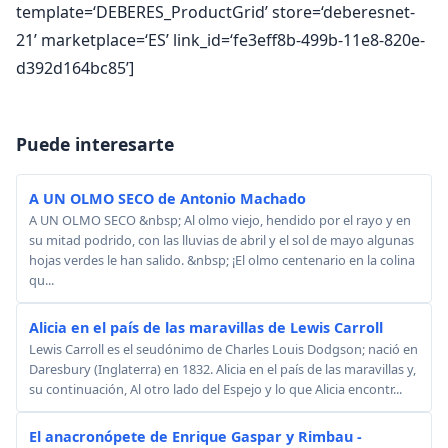
template=‘DEBERES_ProductGrid’ store=‘deberesnet-
21’ marketplace=‘ES’ link_id=‘fe3eff8b-499b-11e8-820e-
d392d164bc85’]
Puede interesarte
A UN OLMO SECO de Antonio Machado
A UN OLMO SECO &nbsp; Al olmo viejo, hendido por el rayo y en
su mitad podrido, con las lluvias de abril y el sol de mayo algunas
hojas verdes le han salido. &nbsp; ¡El olmo centenario en la colina
qu...
Alicia en el país de las maravillas de Lewis Carroll
Lewis Carroll es el seudónimo de Charles Louis Dodgson; nació en
Daresbury (Inglaterra) en 1832. Alicia en el país de las maravillas y,
su continuación, Al otro lado del Espejo y lo que Alicia encontr...
El anacronópete de Enrique Gaspar y Rimbau -