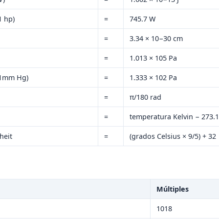
1 hp)
=
745.7 W
=
3.34 × 10−30 cm
=
1.013 × 105 Pa
(1mm Hg)
=
1.333 × 102 Pa
=
π/180 rad
=
temperatura Kelvin − 273.
heit
=
(grados Celsius × 9/5) + 32
Múltiples
1018