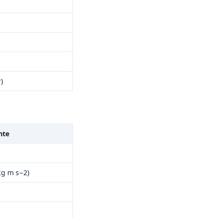
)
nte
kg m s−2)