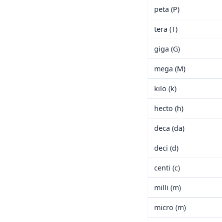
peta (P)
tera (T)
giga (G)
mega (M)
kilo (k)
hecto (h)
deca (da)
deci (d)
centi (c)
milli (m)
micro (m)