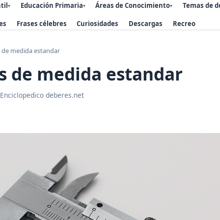
til
Educación Primaria
Áreas de Conocimiento
Temas de d
▾
▾
▾
es
Frases célebres
Curiosidades
Descargas
Recreo
 de medida estandar
s de medida estandar
 Enciclopedico deberes.net