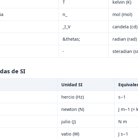
T
kelvin (K)
ia
n_
mol (mol)
_I_V
candela (cd)
&thetas;
radian (rad)
-
steradian (sr
das de SI
Unidad SI
Equivale
hercio (Hz)
s−1
newton (N)
J m−1 (= 
julio (J)
N m
vatio (W)
J s−1