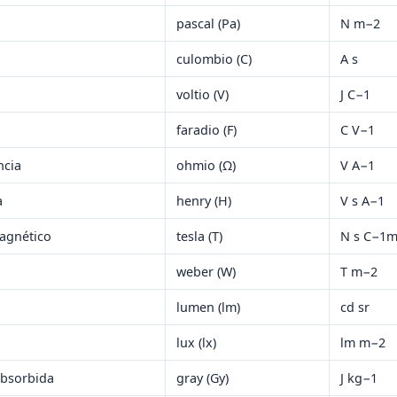
pascal (Pa)
N m−2
culombio (C)
A s
voltio (V)
J C−1
faradio (F)
C V−1
ncia
ohmio (Ω)
V A−1
a
henry (H)
V s A−1
magnético
tesla (T)
N s C−1
weber (W)
T m−2
lumen (lm)
cd sr
lux (lx)
lm m−2
absorbida
gray (Gy)
J kg−1