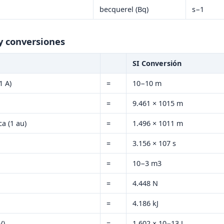
becquerel (Bq)
s−1
y conversiones
SI Conversión
1 A)
=
10−10 m
=
9.461 × 1015 m
a (1 au)
=
1.496 × 1011 m
=
3.156 × 107 s
=
10−3 m3
=
4.448 N
=
4.186 kJ
V)
=
1.602 × 10−13 J