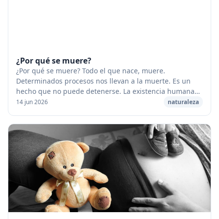
¿Por qué se muere?
¿Por qué se muere? Todo el que nace, muere.
Determinados procesos nos llevan a la muerte. Es un
hecho que no puede detenerse. La existencia humana
puede alargarse, pero inevitablemente nos volvemos
14 jun 2026
naturaleza
vi...