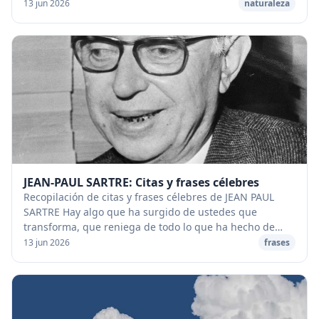
aumentar su velocidad. [caption id="at...
13 jun 2026
naturaleza
JEAN-PAUL SARTRE: Citas y frases célebres
Recopilación de citas y frases célebres de JEAN PAUL
SARTRE Hay algo que ha surgido de ustedes que
transforma, que reniega de todo lo que ha hecho de
nuestra sociedad lo que es: se trata de lo que lla...
13 jun 2026
frases