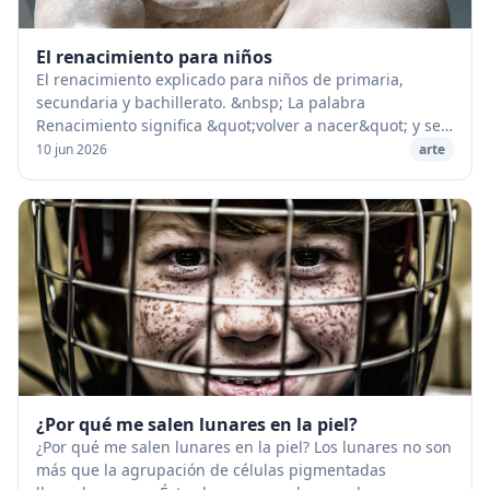
El renacimiento para niños
El renacimiento explicado para niños de primaria,
secundaria y bachillerato. &nbsp; La palabra
Renacimiento significa &quot;volver a nacer&quot; y se
aplica al movimiento intelectual que tanta inﬂuenc...
10 jun 2026
arte
¿Por qué me salen lunares en la piel?
¿Por qué me salen lunares en la piel? Los lunares no son
más que la agrupación de células pigmentadas