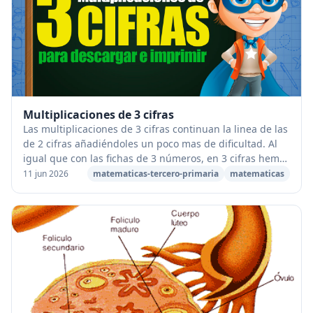
Multiplicaciones de 3 cifras
Las multiplicaciones de 3 cifras continuan la linea de las
de 2 cifras añadiéndoles un poco mas de dificultad. Al
igual que con las fichas de 3 números, en 3 cifras hemos
preparado multitud de fichas ...
11 jun 2026
matematicas-tercero-primaria
matematicas