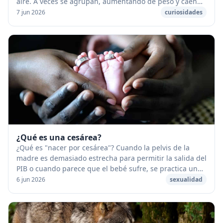
aire. A veces se agrupan, aumentando de peso y caen
en forma de lluvia. [caption id="attach...
7 jun 2026
curiosidades
¿Qué es una cesárea?
¿Qué es "nacer por cesárea"? Cuando la pelvis de la
madre es demasiado estrecha para permitir la salida del
PIB o cuando parece que el bebé sufre, se practica una
cesárea. Esta es una operación quirúr...
6 jun 2026
sexualidad