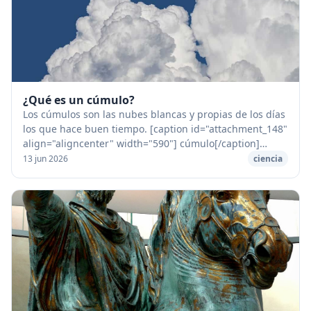
¿Qué es un cúmulo?
Los cúmulos son las nubes blancas y propias de los días
los que hace buen tiempo. [caption id="attachment_148"
align="aligncenter" width="590"] cúmulo[/caption]
Flotan en el cielo azul. Son muy distin...
13 jun 2026
ciencia