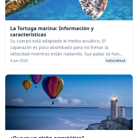
La Tortuga marina: Información y
características
Su cuerpo está adaptado al medio acuático. El
caparazón es poco abombado para no frenar la
velocidad mientras están nadando. Sus patas se han
transformado en aletas que casi no les permiten andar
4 jun 2026
naturaleza
en t...