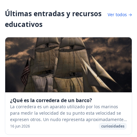
Últimas entradas y recursos
Ver todos →
educativos
¿Qué es la corredera de un barco?
La corredera es un aparato utilizado por los marinos
para medir la velocidad de su punto esta velocidad se
expresen otros. Un nudo representa aproximadamente
2 km/h. La velocidad de un barco se expres...
16 jun 2026
curiosidades