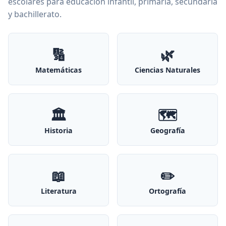
escolares para educación infantil, primaria, secundaria
y bachillerato.
🔢
🌿
Matemáticas
Ciencias Naturales
🏛️
🗺️
Historia
Geografía
📖
✏️
Literatura
Ortografía