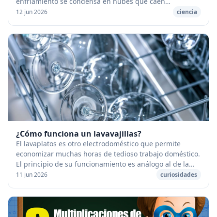
enfriamiento se condensa en nubes que caen
seguidamente en forma de gotas de lluvia. [caption
12 jun 2026
ciencia
id="...
¿Cómo funciona un lavavajillas?
El lavaplatos es otro electrodoméstico que permite
economizar muchas horas de tedioso trabajo doméstico.
El principio de su funcionamiento es análogo al de la
máquina de la lavadora. [caption id="atta...
11 jun 2026
curiosidades