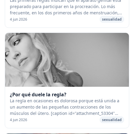
Las primeras reglas indican que el aparato genital está
preparado para participar en la procreación. Lo más
frecuente, en los dos primeros años de menstruación,
es que no vengan acompañadas de la emis...
4 jun 2026
sexualidad
¿Por qué duele la regla?
La regla en ocasiones es dolorosa porque está unida a
un aumento de las pequeñas contracciones de los
músculos del útero. [caption id="attachment_53304"
align="aligncenter" width="1280"] Por que duele...
4 jun 2026
sexualidad