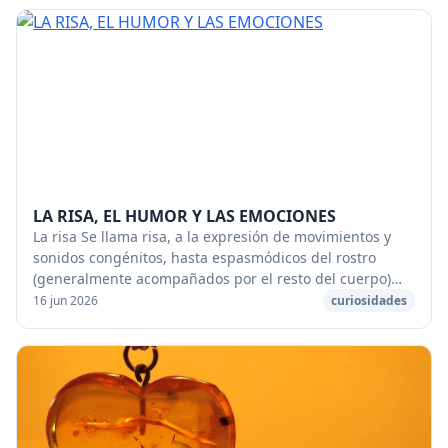
LA RISA, EL HUMOR Y LAS EMOCIONES
La risa Se llama risa, a la expresión de movimientos y
sonidos congénitos, hasta espasmódicos del rostro
(generalmente acompañados por el resto del cuerpo)
del ser humano, que son provocados por (o de...
16 jun 2026
curiosidades