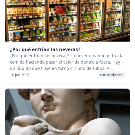
¿Por qué enfrían las neveras?
¿Por qué enfrían las neveras? La nevera mantiene fria la
comida haciendo pasar el calor de dentro a fuera. Hay
un líquido que fluye en torno circuito de tubos. A
medida que fluye el calor cambia el es...
10 jun 2026
curiosidades