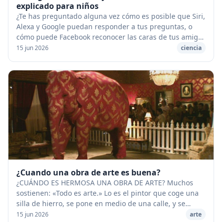
explicado para niños
¿Te has preguntado alguna vez cómo es posible que Siri,
Alexa y Google puedan responder a tus preguntas, o
cómo puede Facebook reconocer las caras de tus amigos
en las fotos que subes? ¡La respuesta a...
15 jun 2026
ciencia
¿Cuando una obra de arte es buena?
¿CUÁNDO ES HERMOSA UNA OBRA DE ARTE? Muchos
sostienen: «Todo es arte.» Lo es el pintor que coge una
silla de hierro, se pone en medio de una calle, y se
coloca un cartel que dice: «Miradme, con esto b...
15 jun 2026
arte