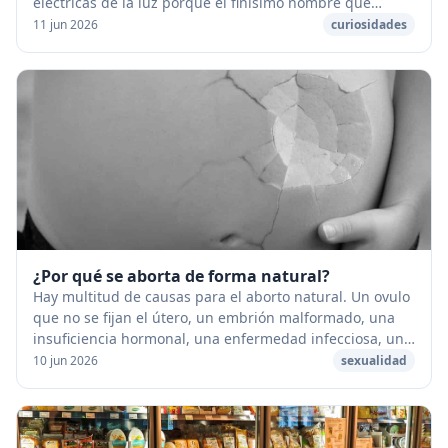
eléctricas de la luz porque el finísimo nombre que
tienen dentro, llamado filamento, se calienta...
11 jun 2026
curiosidades
¿Por qué se aborta de forma natural?
Hay multitud de causas para el aborto natural. Un ovulo
que no se fijan el útero, un embrión malformado, una
insuficiencia hormonal, una enfermedad infecciosa, un
choque físico o psíquico importante q...
10 jun 2026
sexualidad