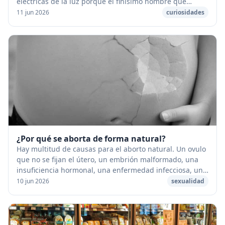
eléctricas de la luz porque el finísimo nombre que
tienen dentro, llamado filamento, se calienta...
11 jun 2026
curiosidades
¿Por qué se aborta de forma natural?
Hay multitud de causas para el aborto natural. Un ovulo
que no se fijan el útero, un embrión malformado, una
insuficiencia hormonal, una enfermedad infecciosa, un
choque físico o psíquico importante q...
10 jun 2026
sexualidad