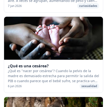
aire. A veces se agrupan, aumentando de peso y caen
en forma de lluvia. [caption id="attach...
7 jun 2026
curiosidades
¿Qué es una cesárea?
¿Qué es "nacer por cesárea"? Cuando la pelvis de la
madre es demasiado estrecha para permitir la salida del
PIB o cuando parece que el bebé sufre, se practica una
cesárea. Esta es una operación quirúr...
6 jun 2026
sexualidad