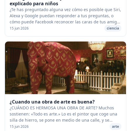
explicado para niños
¿Te has preguntado alguna vez cómo es posible que Siri,
Alexa y Google puedan responder a tus preguntas, o
cómo puede Facebook reconocer las caras de tus amigos
en las fotos que subes? ¡La respuesta a...
15 jun 2026
ciencia
¿Cuando una obra de arte es buena?
¿CUÁNDO ES HERMOSA UNA OBRA DE ARTE? Muchos
sostienen: «Todo es arte.» Lo es el pintor que coge una
silla de hierro, se pone en medio de una calle, y se
coloca un cartel que dice: «Miradme, con esto b...
15 jun 2026
arte