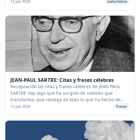
aumentar su velocidad. [caption id="at...
13 jun 2026
naturaleza
JEAN-PAUL SARTRE: Citas y frases célebres
Recopilación de citas y frases célebres de JEAN PAUL
SARTRE Hay algo que ha surgido de ustedes que
transforma, que reniega de todo lo que ha hecho de
nuestra sociedad lo que es: se trata de lo que lla...
13 jun 2026
frases