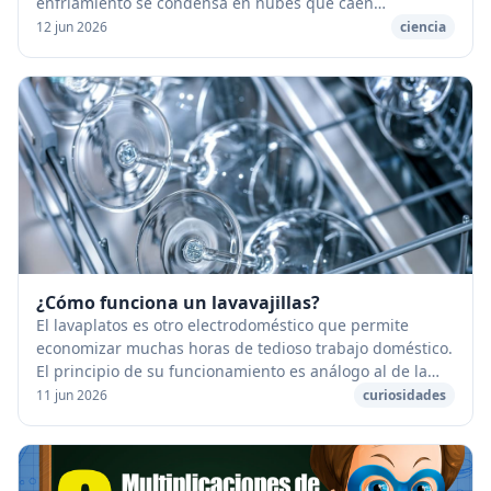
enfriamiento se condensa en nubes que caen
seguidamente en forma de gotas de lluvia. [caption
12 jun 2026
ciencia
id="...
¿Cómo funciona un lavavajillas?
El lavaplatos es otro electrodoméstico que permite
economizar muchas horas de tedioso trabajo doméstico.
El principio de su funcionamiento es análogo al de la
máquina de la lavadora. [caption id="atta...
11 jun 2026
curiosidades