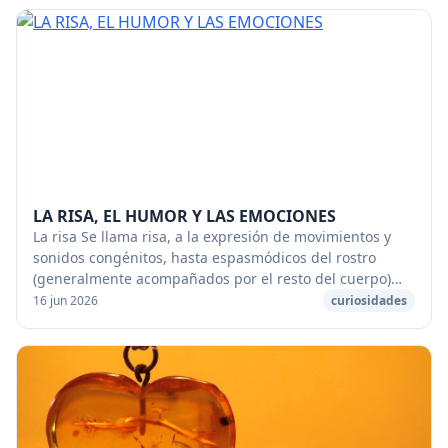
LA RISA, EL HUMOR Y LAS EMOCIONES
La risa Se llama risa, a la expresión de movimientos y
sonidos congénitos, hasta espasmódicos del rostro
(generalmente acompañados por el resto del cuerpo)
del ser humano, que son provocados por (o de...
16 jun 2026
curiosidades