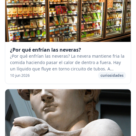
¿Por qué enfrían las neveras?
¿Por qué enfrían las neveras? La nevera mantiene fria la
comida haciendo pasar el calor de dentro a fuera. Hay
un líquido que fluye en torno circuito de tubos. A
medida que fluye el calor cambia el es...
10 jun 2026
curiosidades