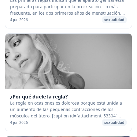
Las primeras reglas indican que el aparato genital está
preparado para participar en la procreación. Lo más
frecuente, en los dos primeros años de menstruación,
es que no vengan acompañadas de la emis...
4 jun 2026
sexualidad
¿Por qué duele la regla?
La regla en ocasiones es dolorosa porque está unida a
un aumento de las pequeñas contracciones de los
músculos del útero. [caption id="attachment_53304"
align="aligncenter" width="1280"] Por que duele...
4 jun 2026
sexualidad