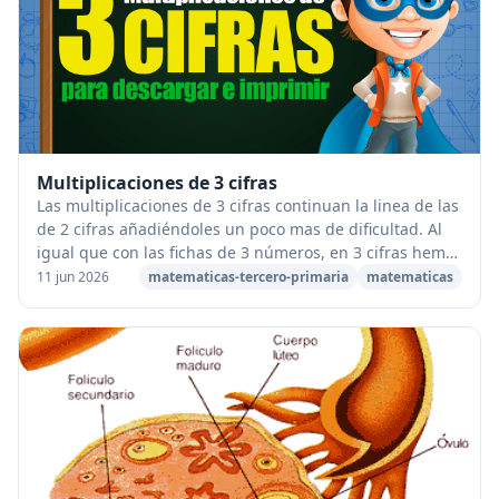
Multiplicaciones de 3 cifras
Las multiplicaciones de 3 cifras continuan la linea de las
de 2 cifras añadiéndoles un poco mas de dificultad. Al
igual que con las fichas de 3 números, en 3 cifras hemos
preparado multitud de fichas ...
11 jun 2026
matematicas-tercero-primaria
matematicas