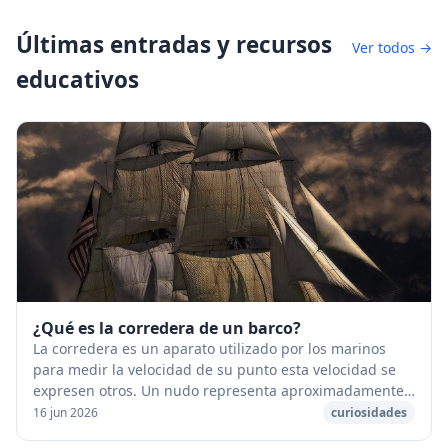
Últimas entradas y recursos
Ver todos →
educativos
¿Qué es la corredera de un barco?
La corredera es un aparato utilizado por los marinos
para medir la velocidad de su punto esta velocidad se
expresen otros. Un nudo representa aproximadamente
2 km/h. La velocidad de un barco se expres...
16 jun 2026
curiosidades