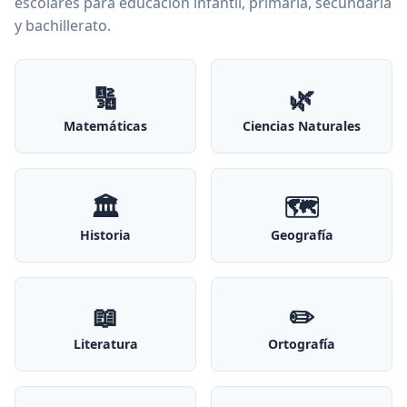
escolares para educación infantil, primaria, secundaria
y bachillerato.
🔢
🌿
Matemáticas
Ciencias Naturales
🏛️
🗺️
Historia
Geografía
📖
✏️
Literatura
Ortografía