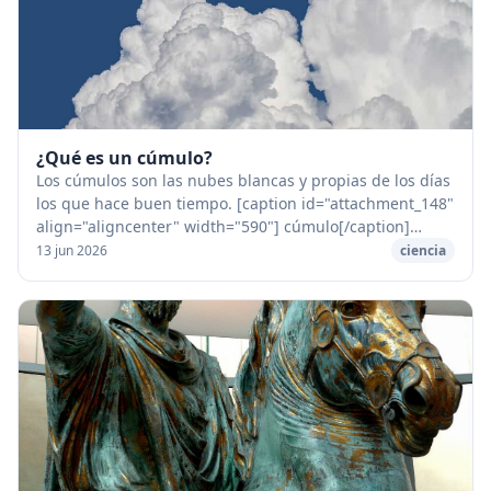
¿Qué es un cúmulo?
Los cúmulos son las nubes blancas y propias de los días
los que hace buen tiempo. [caption id="attachment_148"
align="aligncenter" width="590"] cúmulo[/caption]
Flotan en el cielo azul. Son muy distin...
13 jun 2026
ciencia