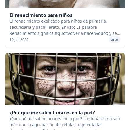
El renacimiento para niños
El renacimiento explicado para niños de primaria,
secundaria y bachillerato. &nbsp; La palabra
Renacimiento significa &quot;volver a nacer&quot; y se
aplica al movimiento intelectual que tanta inﬂuenc...
10 jun 2026
arte
¿Por qué me salen lunares en la piel?
¿Por qué me salen lunares en la piel? Los lunares no son
más que la agrupación de células pigmentadas