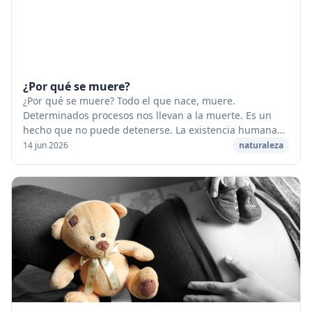
¿Por qué se muere?
¿Por qué se muere? Todo el que nace, muere.
Determinados procesos nos llevan a la muerte. Es un
hecho que no puede detenerse. La existencia humana
puede alargarse, pero inevitablemente nos volvemos
14 jun 2026
naturaleza
vi...