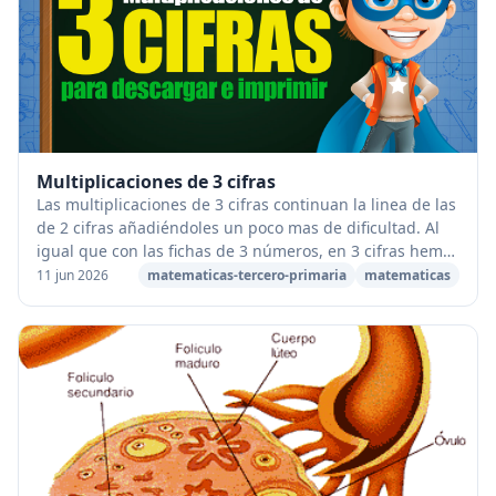
Multiplicaciones de 3 cifras
Las multiplicaciones de 3 cifras continuan la linea de las
de 2 cifras añadiéndoles un poco mas de dificultad. Al
igual que con las fichas de 3 números, en 3 cifras hemos
preparado multitud de fichas ...
11 jun 2026
matematicas-tercero-primaria
matematicas