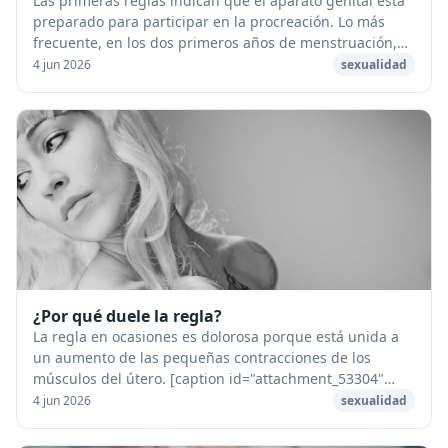
Las primeras reglas indican que el aparato genital está
preparado para participar en la procreación. Lo más
frecuente, en los dos primeros años de menstruación,
es que no vengan acompañadas de la emis...
4 jun 2026
sexualidad
¿Por qué duele la regla?
La regla en ocasiones es dolorosa porque está unida a
un aumento de las pequeñas contracciones de los
músculos del útero. [caption id="attachment_53304"
align="aligncenter" width="1280"] Por que duele...
4 jun 2026
sexualidad