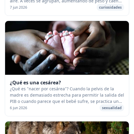
aire. A veces se agrupan, aumentando de peso y caen
en forma de lluvia. [caption id="attach...
7 jun 2026
curiosidades
¿Qué es una cesárea?
¿Qué es "nacer por cesárea"? Cuando la pelvis de la
madre es demasiado estrecha para permitir la salida del
PIB o cuando parece que el bebé sufre, se practica una
cesárea. Esta es una operación quirúr...
6 jun 2026
sexualidad