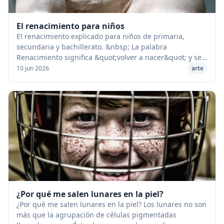
El renacimiento para niños
El renacimiento explicado para niños de primaria,
secundaria y bachillerato. &nbsp; La palabra
Renacimiento significa &quot;volver a nacer&quot; y se
aplica al movimiento intelectual que tanta inﬂuenc...
10 jun 2026
arte
¿Por qué me salen lunares en la piel?
¿Por qué me salen lunares en la piel? Los lunares no son
más que la agrupación de células pigmentadas