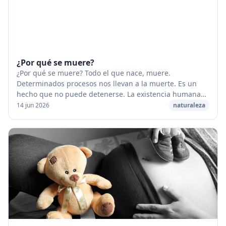
¿Por qué se muere?
¿Por qué se muere? Todo el que nace, muere.
Determinados procesos nos llevan a la muerte. Es un
hecho que no puede detenerse. La existencia humana
puede alargarse, pero inevitablemente nos volvemos
14 jun 2026
naturaleza
vi...