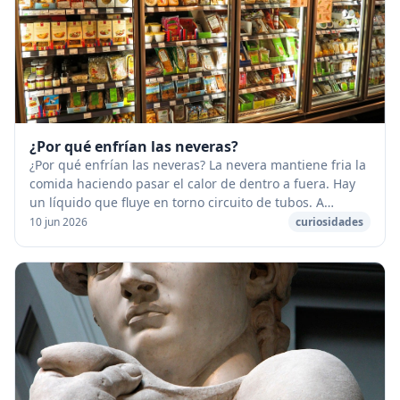
¿Por qué enfrían las neveras?
¿Por qué enfrían las neveras? La nevera mantiene fria la
comida haciendo pasar el calor de dentro a fuera. Hay
un líquido que fluye en torno circuito de tubos. A
medida que fluye el calor cambia el es...
10 jun 2026
curiosidades