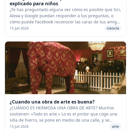
explicado para niños
¿Te has preguntado alguna vez cómo es posible que Siri,
Alexa y Google puedan responder a tus preguntas, o
cómo puede Facebook reconocer las caras de tus amigos
en las fotos que subes? ¡La respuesta a...
15 jun 2026
ciencia
¿Cuando una obra de arte es buena?
¿CUÁNDO ES HERMOSA UNA OBRA DE ARTE? Muchos
sostienen: «Todo es arte.» Lo es el pintor que coge una
silla de hierro, se pone en medio de una calle, y se
coloca un cartel que dice: «Miradme, con esto b...
15 jun 2026
arte