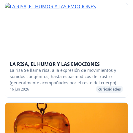
LA RISA, EL HUMOR Y LAS EMOCIONES
La risa Se llama risa, a la expresión de movimientos y
sonidos congénitos, hasta espasmódicos del rostro
(generalmente acompañados por el resto del cuerpo)
del ser humano, que son provocados por (o de...
16 jun 2026
curiosidades