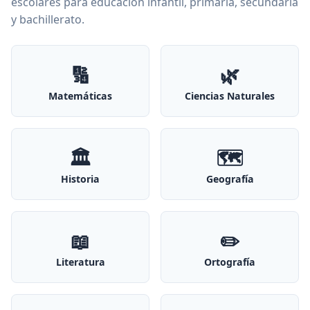
escolares para educación infantil, primaria, secundaria
y bachillerato.
🔢
🌿
Matemáticas
Ciencias Naturales
🏛️
🗺️
Historia
Geografía
📖
✏️
Literatura
Ortografía