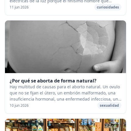
eléctricas de la luz porque el finísimo nombre que
tienen dentro, llamado filamento, se calienta...
11 jun 2026
curiosidades
¿Por qué se aborta de forma natural?
Hay multitud de causas para el aborto natural. Un ovulo
que no se fijan el útero, un embrión malformado, una
insuficiencia hormonal, una enfermedad infecciosa, un
choque físico o psíquico importante q...
10 jun 2026
sexualidad