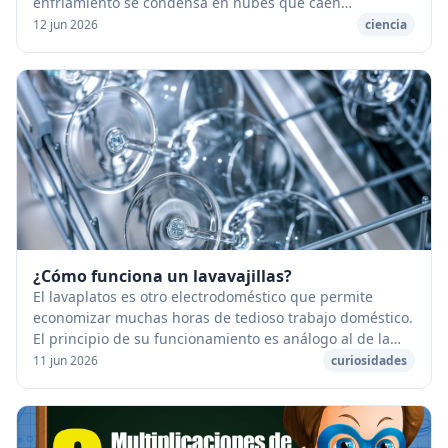
enfriamiento se condensa en nubes que caen
seguidamente en forma de gotas de lluvia. [caption
12 jun 2026
ciencia
id="...
¿Cómo funciona un lavavajillas?
El lavaplatos es otro electrodoméstico que permite
economizar muchas horas de tedioso trabajo doméstico.
El principio de su funcionamiento es análogo al de la
máquina de la lavadora. [caption id="atta...
11 jun 2026
curiosidades