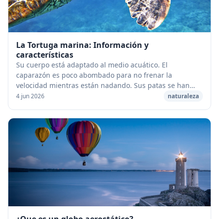
La Tortuga marina: Información y
características
Su cuerpo está adaptado al medio acuático. El
caparazón es poco abombado para no frenar la
velocidad mientras están nadando. Sus patas se han
transformado en aletas que casi no les permiten andar
4 jun 2026
naturaleza
en t...