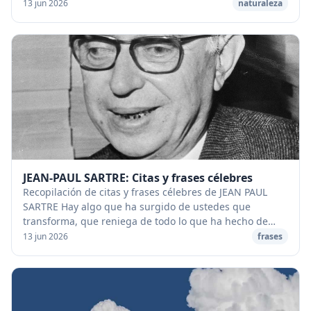
aumentar su velocidad. [caption id="at...
13 jun 2026
naturaleza
JEAN-PAUL SARTRE: Citas y frases célebres
Recopilación de citas y frases célebres de JEAN PAUL
SARTRE Hay algo que ha surgido de ustedes que
transforma, que reniega de todo lo que ha hecho de
nuestra sociedad lo que es: se trata de lo que lla...
13 jun 2026
frases