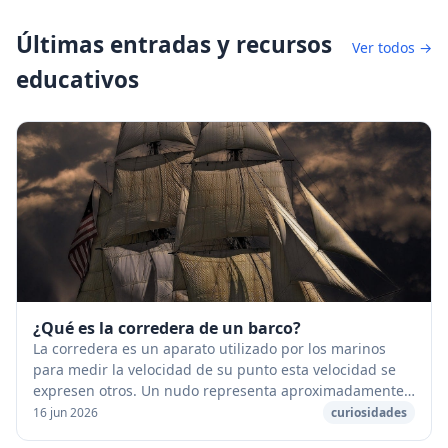
Últimas entradas y recursos
Ver todos →
educativos
¿Qué es la corredera de un barco?
La corredera es un aparato utilizado por los marinos
para medir la velocidad de su punto esta velocidad se
expresen otros. Un nudo representa aproximadamente
2 km/h. La velocidad de un barco se expres...
16 jun 2026
curiosidades