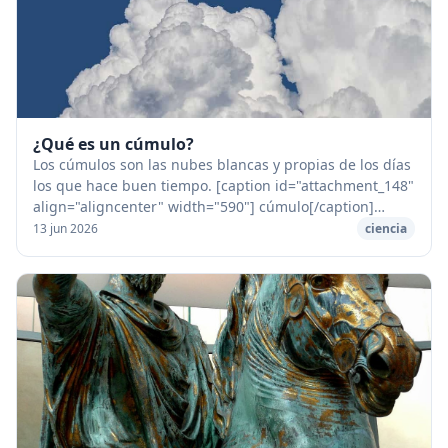
¿Qué es un cúmulo?
Los cúmulos son las nubes blancas y propias de los días
los que hace buen tiempo. [caption id="attachment_148"
align="aligncenter" width="590"] cúmulo[/caption]
Flotan en el cielo azul. Son muy distin...
13 jun 2026
ciencia