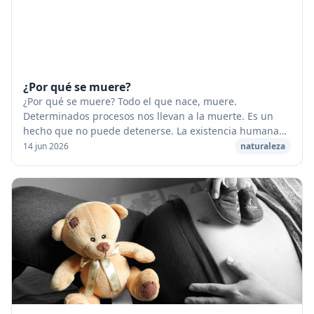
¿Por qué se muere?
¿Por qué se muere? Todo el que nace, muere.
Determinados procesos nos llevan a la muerte. Es un
hecho que no puede detenerse. La existencia humana
puede alargarse, pero inevitablemente nos volvemos
14 jun 2026
naturaleza
vi...