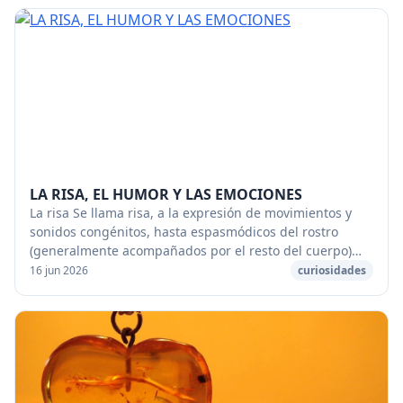
LA RISA, EL HUMOR Y LAS EMOCIONES
La risa Se llama risa, a la expresión de movimientos y
sonidos congénitos, hasta espasmódicos del rostro
(generalmente acompañados por el resto del cuerpo)
del ser humano, que son provocados por (o de...
16 jun 2026
curiosidades