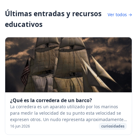
Últimas entradas y recursos
Ver todos →
educativos
¿Qué es la corredera de un barco?
La corredera es un aparato utilizado por los marinos
para medir la velocidad de su punto esta velocidad se
expresen otros. Un nudo representa aproximadamente
2 km/h. La velocidad de un barco se expres...
16 jun 2026
curiosidades