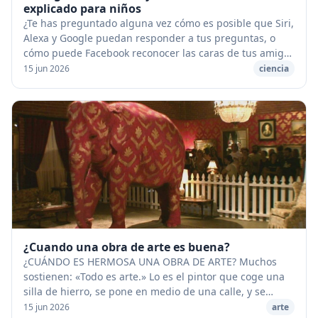
explicado para niños
¿Te has preguntado alguna vez cómo es posible que Siri,
Alexa y Google puedan responder a tus preguntas, o
cómo puede Facebook reconocer las caras de tus amigos
en las fotos que subes? ¡La respuesta a...
15 jun 2026
ciencia
¿Cuando una obra de arte es buena?
¿CUÁNDO ES HERMOSA UNA OBRA DE ARTE? Muchos
sostienen: «Todo es arte.» Lo es el pintor que coge una
silla de hierro, se pone en medio de una calle, y se
coloca un cartel que dice: «Miradme, con esto b...
15 jun 2026
arte