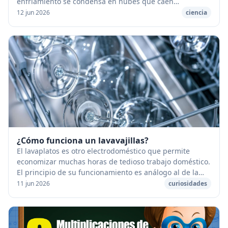
enfriamiento se condensa en nubes que caen
seguidamente en forma de gotas de lluvia. [caption
12 jun 2026
ciencia
id="...
¿Cómo funciona un lavavajillas?
El lavaplatos es otro electrodoméstico que permite
economizar muchas horas de tedioso trabajo doméstico.
El principio de su funcionamiento es análogo al de la
máquina de la lavadora. [caption id="atta...
11 jun 2026
curiosidades