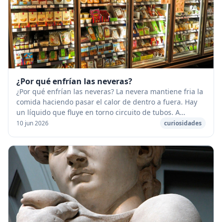
¿Por qué enfrían las neveras?
¿Por qué enfrían las neveras? La nevera mantiene fria la
comida haciendo pasar el calor de dentro a fuera. Hay
un líquido que fluye en torno circuito de tubos. A
medida que fluye el calor cambia el es...
10 jun 2026
curiosidades