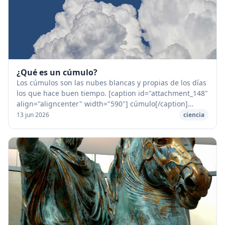
¿Qué es un cúmulo?
Los cúmulos son las nubes blancas y propias de los días
los que hace buen tiempo. [caption id="attachment_148"
align="aligncenter" width="590"] cúmulo[/caption]
Flotan en el cielo azul. Son muy distin...
13 jun 2026
ciencia