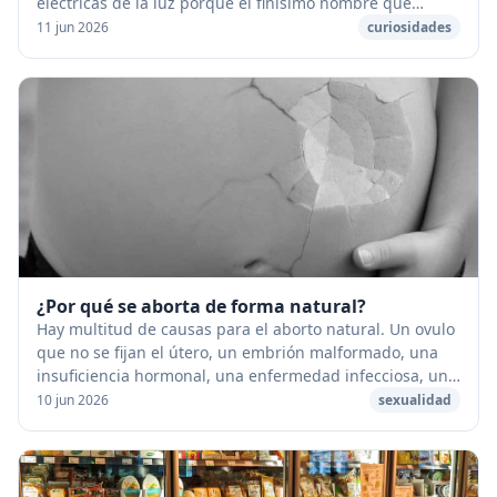
eléctricas de la luz porque el finísimo nombre que
tienen dentro, llamado filamento, se calienta...
11 jun 2026
curiosidades
¿Por qué se aborta de forma natural?
Hay multitud de causas para el aborto natural. Un ovulo
que no se fijan el útero, un embrión malformado, una
insuficiencia hormonal, una enfermedad infecciosa, un
choque físico o psíquico importante q...
10 jun 2026
sexualidad