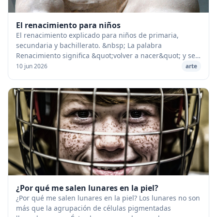
El renacimiento para niños
El renacimiento explicado para niños de primaria,
secundaria y bachillerato. &nbsp; La palabra
Renacimiento significa &quot;volver a nacer&quot; y se
aplica al movimiento intelectual que tanta inﬂuenc...
10 jun 2026
arte
¿Por qué me salen lunares en la piel?
¿Por qué me salen lunares en la piel? Los lunares no son
más que la agrupación de células pigmentadas