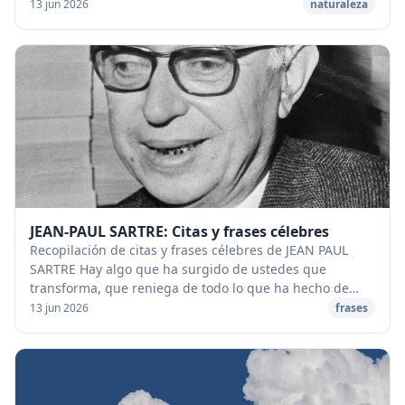
aumentar su velocidad. [caption id="at...
13 jun 2026
naturaleza
JEAN-PAUL SARTRE: Citas y frases célebres
Recopilación de citas y frases célebres de JEAN PAUL
SARTRE Hay algo que ha surgido de ustedes que
transforma, que reniega de todo lo que ha hecho de
nuestra sociedad lo que es: se trata de lo que lla...
13 jun 2026
frases