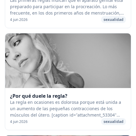
Las primeras reglas indican que el aparato genital está
preparado para participar en la procreación. Lo más
frecuente, en los dos primeros años de menstruación,
es que no vengan acompañadas de la emis...
4 jun 2026
sexualidad
¿Por qué duele la regla?
La regla en ocasiones es dolorosa porque está unida a
un aumento de las pequeñas contracciones de los
músculos del útero. [caption id="attachment_53304"
align="aligncenter" width="1280"] Por que duele...
4 jun 2026
sexualidad