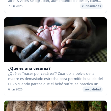
aire. A veces se agrupan, aumentando de peso y caen
en forma de lluvia. [caption id="attach...
7 jun 2026
curiosidades
¿Qué es una cesárea?
¿Qué es "nacer por cesárea"? Cuando la pelvis de la
madre es demasiado estrecha para permitir la salida del
PIB o cuando parece que el bebé sufre, se practica una
cesárea. Esta es una operación quirúr...
6 jun 2026
sexualidad