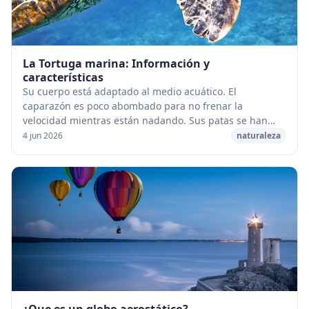
La Tortuga marina: Información y
características
Su cuerpo está adaptado al medio acuático. El
caparazón es poco abombado para no frenar la
velocidad mientras están nadando. Sus patas se han
transformado en aletas que casi no les permiten andar
4 jun 2026
naturaleza
en t...