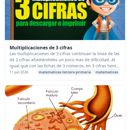
Multiplicaciones de 3 cifras
Las multiplicaciones de 3 cifras continuan la linea de las
de 2 cifras añadiéndoles un poco mas de dificultad. Al
igual que con las fichas de 3 números, en 3 cifras hemos
preparado multitud de fichas ...
11 jun 2026
matematicas-tercero-primaria
matematicas