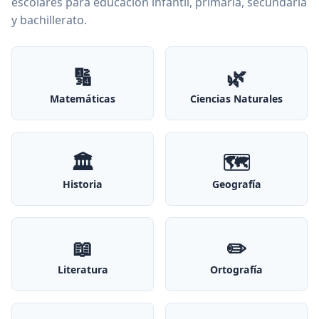
escolares para educación infantil, primaria, secundaria
y bachillerato.
🔢
🌿
Matemáticas
Ciencias Naturales
🏛️
🗺️
Historia
Geografía
📖
✏️
Literatura
Ortografía